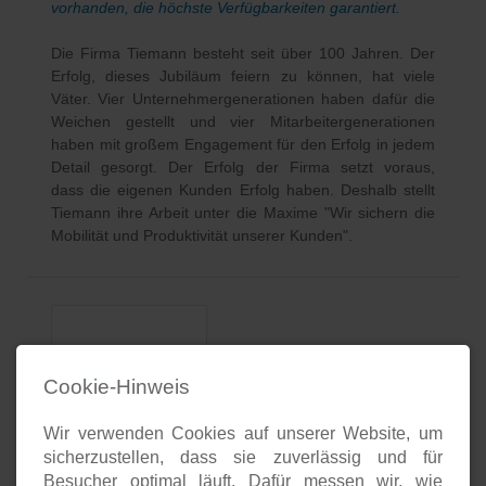
vorhanden, die höchste Verfügbarkeiten garantiert.
Die Firma Tiemann besteht seit über 100 Jahren. Der
Erfolg, dieses Jubiläum feiern zu können, hat viele
Väter. Vier Unternehmergenerationen haben dafür die
Weichen gestellt und vier Mitarbeitergenerationen
haben mit großem Engagement für den Erfolg in jedem
Detail gesorgt. Der Erfolg der Firma setzt voraus,
dass die eigenen Kunden Erfolg haben. Deshalb stellt
Tiemann ihre Arbeit unter die Maxime "Wir sichern die
Mobilität und Produktivität unserer Kunden".
Cookie-Hinweis
Wir verwenden Cookies auf unserer Website, um
sicherzustellen, dass sie zuverlässig und für
Besucher optimal läuft. Dafür messen wir, wie