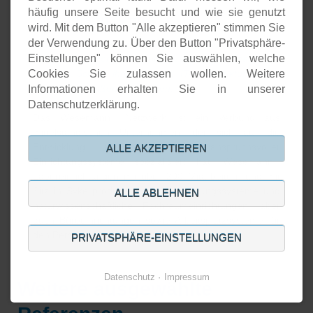
häufig unsere Seite besucht und wie sie genutzt
Wesemann GmbH
wird. Mit dem Button "Alle akzeptieren" stimmen Sie
der Verwendung zu. Über den Button "Privatsphäre-
Wesemann® Laboreinrichtungen entschied sich für den
Einstellungen" können Sie auswählen, welche
Einsatz des Monitoring- und Analysetools ScanBox®,
um den Schutz ihrer eigenen IT-Infrastruktur gegen
Cookies Sie zulassen wollen. Weitere
Angriffe von außen zu erhöhen.
Informationen erhalten Sie in unserer
Datenschutzerklärung.
Das Wesemann
Netzwerk ist ein Verbund aus
®
mittelständischen Unternehmen, der sich auf die
Entwicklung und Herstellung anspruchsvoller
ALLE AKZEPTIEREN
Einrichtungssysteme spezialisiert hat. Wesemann®
Laboreinrichtungen mit über 200 Mitarbeitern und mit
Sitz in Syke produziert Laboreinrichtungssysteme und
ALLE ABLEHNEN
naturwissenschaftliche Fachraumeinrichtungen, aber
auch Büroeinrichtungen sowie Arbeitsplatzsysteme für
den Personen- und Produktschutz.
PRIVATSPHÄRE-EINSTELLUNGEN
Datenschutz
Impressum
Weitere ausgewählte