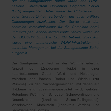
Bei der Samtgemeinde Bothel wurde das LDAP-
basierte Linuxsystem Univention Corporate Server
(UCS) eingerichtet. Dabei wurde der UCS-Server mit
einer Storage-Einheit verbunden, um auch größere
Datenmengen zuzulassen. Der Server stellt den
zentralen Verzeichnisdienst für die Gemeinde bereit
und wird per Service-Vertrag kontinuierlich weiter von
der DECOIT
GmbH & Co. KG betreut. Zusätzlich
®
wurde eine umfangreiche WLAN-Infrastruktur mit
zentralem Management bei der Samtgemeinde Bothel
ausgerollt.
Die Samtgemeinde liegt in der Wümmeniederung
(unweit der Lüneburger Heide) in einer
naturbelassenen Geest-, Wald- und Heideregion
zwischen den Bächen Rodau und Wiedau (zur
Wümme). Zu den Nachbargemeinden, mit denen auf
IT-Ebene eng zusammengearbeitet wird, gehören
Rotenburg (Wümme), Scheeßel, Schneverdingen und
Neuenkirchen (Landkreis Soltau-Fallingbostel),
Visselhövede, Kirchlinteln (Landkreis Verden) und
Samtgemeinde Sottrum.