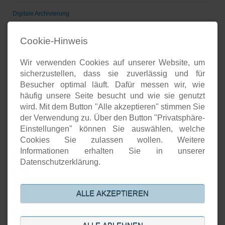
Digitale Archivierung
Groupware
Voice-over-IP
Cookie-Hinweis
Geschäftsprozesse/CRM
Wir verwenden Cookies auf unserer Website, um
Unternehmenspräsenzen
sicherzustellen, dass sie zuverlässig und für
Software-Entwicklung
Besucher optimal läuft. Dafür messen wir, wie
Onlineshops
häufig unsere Seite besucht und wie sie genutzt
Open-Source-Support
wird. Mit dem Button "Alle akzeptieren" stimmen Sie
der Verwendung zu. Über den Button "Privatsphäre-
Einstellungen" können Sie auswählen, welche
Aktuelles
Cookies Sie zulassen wollen. Weitere
Informationen erhalten Sie in unserer
Open Source basierte SIEM-Systeme im Vergleich
24.
JUL
Datenschutzerklärung.
Neuer Artikel von Detken: SIEM versus XDR versus NDR: Welche
17.
Systeme schützen wirklich vor Cyberattacken?
JUL
DiStEL-Projekts bei Bosch in Renningen stand im Scope der
15.
ALLE AKZEPTIEREN
PMD-X-Durchstichprojekte
JUL
KISTE-Projekt wurde erfolgreich abgeschlossen
26.
JUN