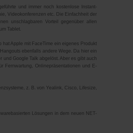
geführte und immer noch kostenlose Instant-
ie, Videokonferenzen etc. Die Einfachheit der
nen unschlagbaren Vorteil gegenüber allen
um Tablet.
o hat Apple mit FaceTime ein eigenes Produkt
e Hangouts ebenfalls andere Wege. Da hier ein
r und Google Talk abgelöst. Aber es gibt auch
für Fernwartung, Onlinepräsentationen und E-
systeme, z. B. von Yealink, Cisco, Lifesize,
dwarebasierten Lösungen in dem neuen NET-