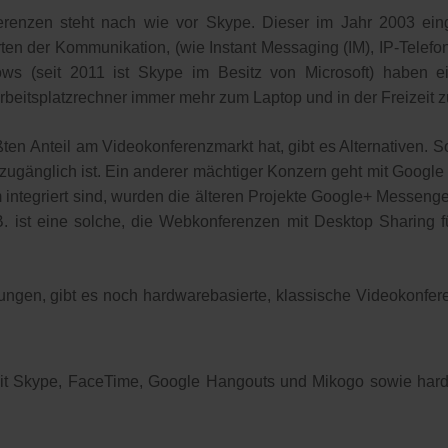
erenzen steht nach wie vor Skype. Dieser im Jahr 2003 ein
ten der Kommunikation, (wie Instant Messaging (IM), IP-Telefon
 (seit 2011 ist Skype im Besitz von Microsoft) haben ei
beitsplatzrechner immer mehr zum Laptop und in der Freizeit z
en Anteil am Videokonferenzmarkt hat, gibt es Alternativen. S
 zugänglich ist. Ein anderer mächtiger Konzern geht mit Googl
ntegriert sind, wurden die älteren Projekte Google+ Messenge
B. ist eine solche, die Webkonferenzen mit Desktop Sharing 
gen, gibt es noch hardwarebasierte, klassische Videokonferenz
it Skype, FaceTime, Google Hangouts und Mikogo sowie har