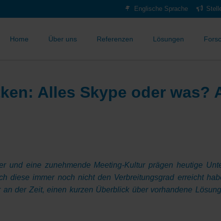
Englische Sprache
Stel
Home
Über uns
Referenzen
Lösungen
Fors
tken: Alles Skype oder was? A
beiter und eine zunehmende Meeting-Kultur prägen heutige Un
h diese immer noch nicht den Verbreitungsgrad erreicht haben
er an der Zeit, einen kurzen Überblick über vorhandene Lösu