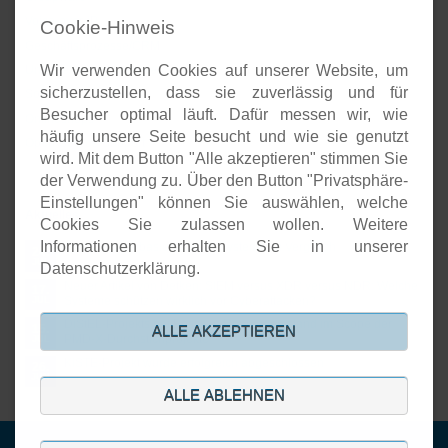
Voice-over-IP
Cookie-Hinweis
Geschäftsprozesse/CRM
Wir verwenden Cookies auf unserer Website, um
Unternehmenspräsenzen
sicherzustellen, dass sie zuverlässig und für
Software-Entwicklung
Besucher optimal läuft. Dafür messen wir, wie
Onlineshops
häufig unsere Seite besucht und wie sie genutzt
Open-Source-Support
wird. Mit dem Button "Alle akzeptieren" stimmen Sie
der Verwendung zu. Über den Button "Privatsphäre-
Einstellungen" können Sie auswählen, welche
Aktuelles
Cookies Sie zulassen wollen. Weitere
Informationen erhalten Sie in unserer
Open Source basierte SIEM-Systeme im Vergleich
24.
JUL
Datenschutzerklärung.
Neuer Artikel von Detken: SIEM versus XDR versus NDR: Welche
17.
Systeme schützen wirklich vor Cyberattacken?
JUL
DiStEL-Projekts bei Bosch in Renningen stand im Scope der
15.
ALLE AKZEPTIEREN
PMD-X-Durchstichprojekte
JUL
KISTE-Projekt wurde erfolgreich abgeschlossen
26.
JUN
ALLE ABLEHNEN