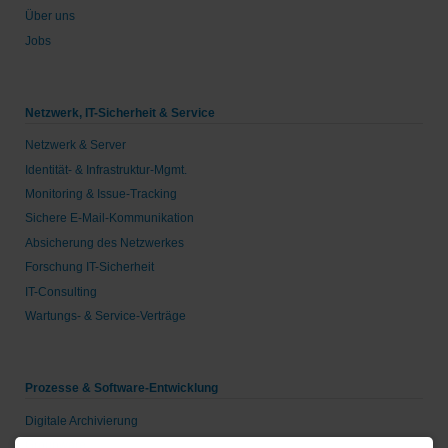
Über uns
Jobs
Netzwerk, IT-Sicherheit & Service
Netzwerk & Server
Identität- & Infrastruktur-Mgmt.
Monitoring & Issue-Tracking
Sichere E-Mail-Kommunikation
Absicherung des Netzwerkes
Forschung IT-Sicherheit
IT-Consulting
Wartungs- & Service-Verträge
Prozesse & Software-Entwicklung
Digitale Archivierung
Groupware