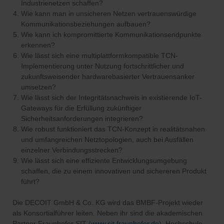
Industrienetzen schaffen?
Wie kann man in unsicheren Netzen vertrauenswürdige
Kommunikationsbeziehungen aufbauen?
Wie kann ich kompromittierte Kommunikationsendpunkte
erkennen?
Wie lässt sich eine multiplattformkompatible TCN-
Implementierung unter Nutzung fortschrittlicher und
zukunftsweisender hardwarebasierter Vertrauensanker
umsetzen?
Wie lässt sich der Integritätsnachweis in existierende IoT-
Gateways für die Erfüllung zukünftiger
Sicherheitsanforderungen integrieren?
Wie robust funktioniert das TCN-Konzept in realitätsnahen
und umfangreichen Netztopologien, auch bei Ausfällen
einzelner Verbindungsstrecken?
Wie lässt sich eine effiziente Entwicklungsumgebung
schaffen, die zu einem innovativen und sichereren Produkt
führt?
Die DECOIT GmbH & Co. KG wird das BMBF-Projekt wieder
als Konsortialführer leiten. Neben ihr sind die akademischen
Partner Fraunhofer SIT (
www.sit.fraunhofer.de
), Hochschule