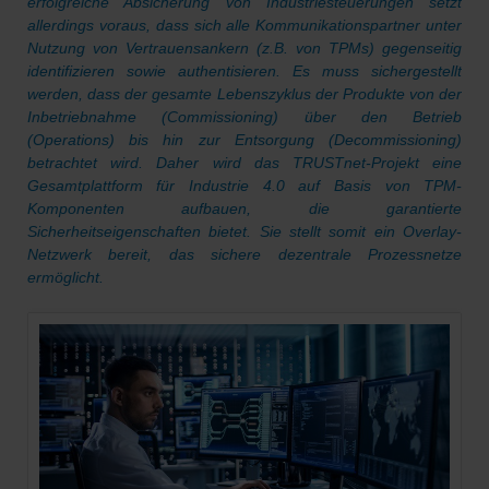
erfolgreiche Absicherung von Industriesteuerungen setzt
allerdings voraus, dass sich alle Kommunikationspartner unter
Nutzung von Vertrauensankern (z.B. von TPMs) gegenseitig
identifizieren sowie authentisieren. Es muss sichergestellt
werden, dass der gesamte Lebenszyklus der Produkte von der
Inbetriebnahme (Commissioning) über den Betrieb
(Operations) bis hin zur Entsorgung (Decommissioning)
betrachtet wird. Daher wird das TRUSTnet-Projekt eine
Gesamtplattform für Industrie 4.0 auf Basis von TPM-
Komponenten aufbauen, die garantierte
Sicherheitseigenschaften bietet. Sie stellt somit ein Overlay-
Netzwerk bereit, das sichere dezentrale Prozessnetze
ermöglicht.