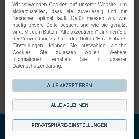
Wir verwenden Cookies auf unserer Website, um
Unternehmenspräsenzen
sicherzustellen, dass sie zuverlässig und für
Software-Entwicklung
Besucher optimal läuft. Dafür messen wir, wie
Onlineshops
häufig unsere Seite besucht und wie sie genutzt
Open-Source-Support
wird. Mit dem Button "Alle akzeptieren" stimmen Sie
der Verwendung zu. Über den Button "Privatsphäre-
Einstellungen" können Sie auswählen, welche
Aktuelles
Cookies Sie zulassen wollen. Weitere
Informationen erhalten Sie in unserer
Open Source basierte SIEM-Systeme im Vergleich
24.
JUL
Datenschutzerklärung.
Neuer Artikel von Detken: SIEM versus XDR versus NDR: Welche
17.
Systeme schützen wirklich vor Cyberattacken?
JUL
DiStEL-Projekts bei Bosch in Renningen stand im Scope der
15.
ALLE AKZEPTIEREN
PMD-X-Durchstichprojekte
JUL
KISTE-Projekt wurde erfolgreich abgeschlossen
26.
JUN
ALLE ABLEHNEN
PRIVATSPHÄRE-EINSTELLUNGEN
© Copyright 2001-2026. DECOIT GmbH & Co. KG. All rights reserved.
Navigation
Kontakt
Sitemap
Datenschutz
AGB
Impressum