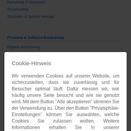
Forschung IT-Sicherheit
IT-Consulting
Wartungs- & Service-Verträge
Prozesse & Software-Entwicklung
Digitale Archivierung
Groupware
Voice-over-IP
Cookie-Hinweis
Geschäftsprozesse/CRM
Wir verwenden Cookies auf unserer Website, um
Unternehmenspräsenzen
sicherzustellen, dass sie zuverlässig und für
Software-Entwicklung
Besucher optimal läuft. Dafür messen wir, wie
Onlineshops
häufig unsere Seite besucht und wie sie genutzt
Open-Source-Support
wird. Mit dem Button "Alle akzeptieren" stimmen Sie
der Verwendung zu. Über den Button "Privatsphäre-
Einstellungen" können Sie auswählen, welche
Aktuelles
Cookies Sie zulassen wollen. Weitere
Informationen erhalten Sie in unserer
Open Source basierte SIEM-Systeme im Vergleich
24.