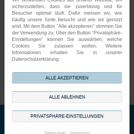
sicherzustellen, dass sie zuverlässig und für
Software-Entwicklung
Besucher optimal läuft. Dafür messen wir, wie
Onlineshops
häufig unsere Seite besucht und wie sie genutzt
Open-Source-Support
wird. Mit dem Button "Alle akzeptieren" stimmen Sie
der Verwendung zu. Über den Button "Privatsphäre-
Einstellungen" können Sie auswählen, welche
Aktuelles
Cookies Sie zulassen wollen. Weitere
Informationen erhalten Sie in unserer
Open Source basierte SIEM-Systeme im Vergleich
24.
JUL
Datenschutzerklärung.
Neuer Artikel von Detken: SIEM versus XDR versus NDR: Welche
17.
Systeme schützen wirklich vor Cyberattacken?
JUL
DiStEL-Projekts bei Bosch in Renningen stand im Scope der
15.
ALLE AKZEPTIEREN
PMD-X-Durchstichprojekte
JUL
KISTE-Projekt wurde erfolgreich abgeschlossen
26.
JUN
ALLE ABLEHNEN
PRIVATSPHÄRE-EINSTELLUNGEN
© Copyright 2001-2026. DECOIT GmbH & Co. KG. All rights reserved.
Navigation
Kontakt
Sitemap
Datenschutz
AGB
Impressum
überspringen
Datenschutz
Impressum