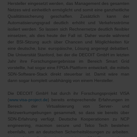
Hersteller eingesetzt werden, das Management des gesamten
Netzes wird einheitlich ermöglicht und somit eine ganzheitliche
Qualitätssicherung geschaffen. Zusätzlich kann der
Automatisierungsgrad deutlich erhöht und Verkehrsströme
isoliert werden. So lassen sich Rechnernetze deutlich flexibler
einsetzen, als dies heute der Fall ist. Daher wurde während
der BSI-Sitzung auch über Chancen und Möglichkeiten für
eine deutsche, bzw. europäische, Lösung angeregt debattiert.
Die Universität Stanford, bei der die DECOIT GmbH im letzten
Jahr ihre Forschungsergebnisse im Bereich Smart Grid
vorstellte, hat sogar eine FPGA‐Plattform entwickelt, die mittels
SDN‐Software‐Stack direkt steuerbar ist. Damit wäre man
dann sogar komplett unabhängig von einem Hersteller.
Die DECOIT GmbH hat durch ihr Forschungsprojekt VISA
(
www.visa‐project.de
) bereits entsprechende Erfahrungen im
Bereich der Virtualisierung von Server‐ und
Netzwerkumgebungen gesammelt, so dass sie bereits über
SDN‐Erfahrung verfügt. Deutsche Kooperationen zu NCP
engineering, macmon secure und Telco Tech bestehen
ebenfalls, um an deutschen Sicherheitslösungen zu arbeiten.