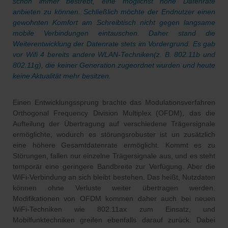
schon immer bestrebt, eine möglichst hohe Datenrate
anbieten zu können. Schließlich möchte der Endnutzer einen
gewohnten Komfort am Schreibtisch nicht gegen langsame
mobile Verbindungen eintauschen. Daher stand die
Weiterentwicklung der Datenrate stets im Vordergrund. Es gab
vor Wifi 4 bereits andere WLAN-Techniken(z. B. 802.11b und
802.11g), die keiner Generation zugeordnet wurden und heute
keine Aktualität mehr besitzen.
Einen Entwicklungssprung brachte das Modulationsverfahren
Orthogonal Frequency Division Multiplex (OFDM), das die
Aufteilung der Übertragung auf verschiedene Trägersignale
ermöglichte, wodurch es störungsrobuster ist un zusätzlich
eine höhere Gesamtdatenrate ermöglicht. Kommt es zu
Störungen, fallen nur einzelne Trägersignale aus, und es steht
temporär eine geringere Bandbreite zur Verfügung. Aber die
WiFi-Verbindung an sich bleibt bestehen. Das heißt, Nutzdaten
können ohne Verluste weiter übertragen werden.
Modifikationen von OFDM kommen daher auch bei neuen
WiFi-Techniken wie 802.11ax zum Einsatz, und
Mobilfunktechniken greifen ebenfalls darauf zurück. Dabei