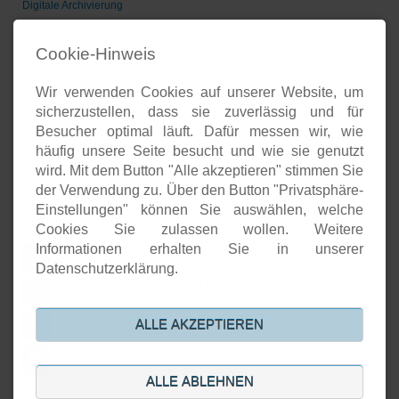
Digitale Archivierung
Groupware
Voice-over-IP
Cookie-Hinweis
Geschäftsprozesse/CRM
Wir verwenden Cookies auf unserer Website, um
Unternehmenspräsenzen
sicherzustellen, dass sie zuverlässig und für
Software-Entwicklung
Besucher optimal läuft. Dafür messen wir, wie
Onlineshops
häufig unsere Seite besucht und wie sie genutzt
Open-Source-Support
wird. Mit dem Button "Alle akzeptieren" stimmen Sie
der Verwendung zu. Über den Button "Privatsphäre-
Einstellungen" können Sie auswählen, welche
Aktuelles
Cookies Sie zulassen wollen. Weitere
Informationen erhalten Sie in unserer
Open Source basierte SIEM-Systeme im Vergleich
24.
JUL
Datenschutzerklärung.
Neuer Artikel von Detken: SIEM versus XDR versus NDR: Welche
17.
Systeme schützen wirklich vor Cyberattacken?
JUL
DiStEL-Projekts bei Bosch in Renningen stand im Scope der
15.
ALLE AKZEPTIEREN
PMD-X-Durchstichprojekte
JUL
KISTE-Projekt wurde erfolgreich abgeschlossen
26.
JUN
ALLE ABLEHNEN