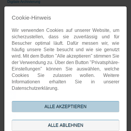
Digitale Archivierung
Groupware
Voice-over-IP
Cookie-Hinweis
Geschäftsprozesse/CRM
Wir verwenden Cookies auf unserer Website, um
Unternehmenspräsenzen
sicherzustellen, dass sie zuverlässig und für
Software-Entwicklung
Besucher optimal läuft. Dafür messen wir, wie
Onlineshops
häufig unsere Seite besucht und wie sie genutzt
Open-Source-Support
wird. Mit dem Button "Alle akzeptieren" stimmen Sie
der Verwendung zu. Über den Button "Privatsphäre-
Einstellungen" können Sie auswählen, welche
Aktuelles
Cookies Sie zulassen wollen. Weitere
Informationen erhalten Sie in unserer
Open Source basierte SIEM-Systeme im Vergleich
24.
JUL
Datenschutzerklärung.
Neuer Artikel von Detken: SIEM versus XDR versus NDR: Welche
17.
Systeme schützen wirklich vor Cyberattacken?
JUL
DiStEL-Projekts bei Bosch in Renningen stand im Scope der
15.
ALLE AKZEPTIEREN
PMD-X-Durchstichprojekte
JUL
KISTE-Projekt wurde erfolgreich abgeschlossen
26.
JUN
ALLE ABLEHNEN