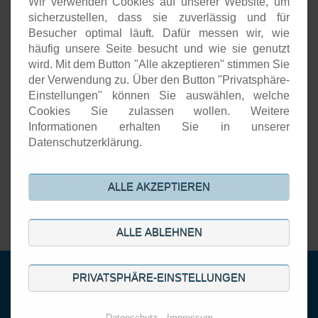
Wir verwenden Cookies auf unserer Website, um
Unternehmenspräsenzen
sicherzustellen, dass sie zuverlässig und für
Software-Entwicklung
Besucher optimal läuft. Dafür messen wir, wie
Onlineshops
häufig unsere Seite besucht und wie sie genutzt
Open-Source-Support
wird. Mit dem Button "Alle akzeptieren" stimmen Sie
der Verwendung zu. Über den Button "Privatsphäre-
Einstellungen" können Sie auswählen, welche
Aktuelles
Cookies Sie zulassen wollen. Weitere
Informationen erhalten Sie in unserer
Open Source basierte SIEM-Systeme im Vergleich
24.
JUL
Datenschutzerklärung.
Neuer Artikel von Detken: SIEM versus XDR versus NDR: Welche
17.
Systeme schützen wirklich vor Cyberattacken?
JUL
DiStEL-Projekts bei Bosch in Renningen stand im Scope der
15.
ALLE AKZEPTIEREN
PMD-X-Durchstichprojekte
JUL
KISTE-Projekt wurde erfolgreich abgeschlossen
26.
JUN
ALLE ABLEHNEN
PRIVATSPHÄRE-EINSTELLUNGEN
© Copyright 2001-2026. DECOIT GmbH & Co. KG. All rights reserved.
Navigation
Kontakt
Sitemap
Datenschutz
AGB
Impressum
überspringen
Datenschutz
Impressum