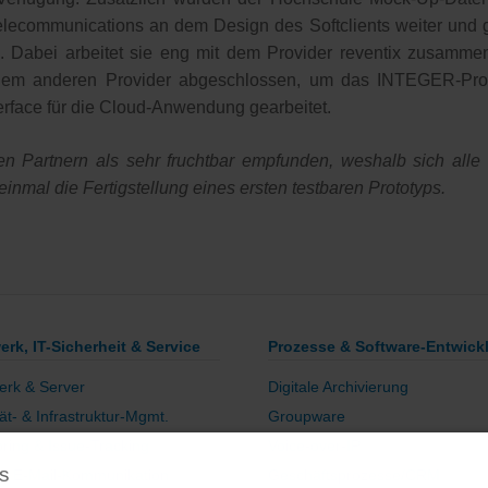
elecommunications an dem Design des Softclients weiter und g
n. Dabei arbeitet sie eng mit dem Provider reventix zusamme
inem anderen Provider abgeschlossen, um das INTEGER-Proto
rface für die Cloud-Anwendung gearbeitet.
n Partnern als sehr fruchtbar empfunden, weshalb sich all
inmal die Fertigstellung eines ersten testbaren Prototyps.
erk, IT-Sicherheit & Service
Prozesse & Software-Entwick
erk & Server
Digitale Archivierung
tät- & Infrastruktur-Mgmt.
Groupware
ring & Issue-Tracking
Voice-over-IP
s
re E-Mail-Kommunikation
Geschäftsprozesse/CRM