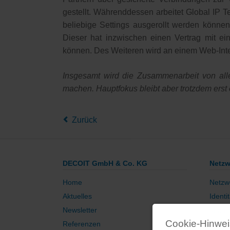
gestellt. Währenddessen arbeitet Global IP T
beliebige Settings ausgerollt werden könne
Dieser hat inzwischen einen Vertrag mit e
können. Des Weiteren wird an einem Web-Inte
Insgesamt wird die Zusammenarbeit von alle
machen. Hauptfokus bleibt aber trotzdem erst e
Zurück
DECOIT GmbH & Co. KG
Netzw
Home
Netzw
Aktuelles
Identi
Newsletter
Monito
Cookie-Hinwei
Referenzen
Siche