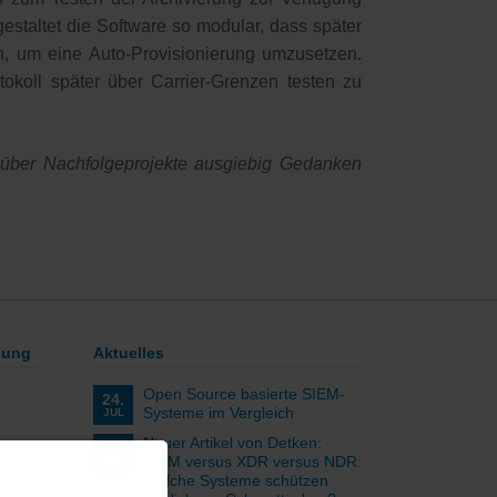
estaltet die Software so modular, dass später
n, um eine Auto-Provisionierung umzusetzen.
koll später über Carrier-Grenzen testen zu
e über Nachfolgeprojekte ausgiebig Gedanken
lung
Aktuelles
Open Source basierte SIEM-
24.
Systeme im Vergleich
JUL
Neuer Artikel von Detken:
17.
SIEM versus XDR versus NDR:
JUL
Welche Systeme schützen