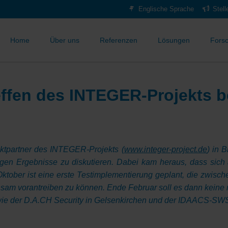
Englische Sprache
Stel
Home
Über uns
Referenzen
Lösungen
Fors
effen des INTEGER-Projekts 
ektpartner des INTEGER-Projekts (
www.integer-project.de
) in 
herigen Ergebnisse zu diskutieren. Dabei kam heraus, dass sich
tober ist eine erste Testimplementierung geplant, die zwisch
sam vorantreiben zu können. Ende Februar soll es dann keine
 wie der D.A.CH Security in Gelsenkirchen und der IDAACS-SWS 