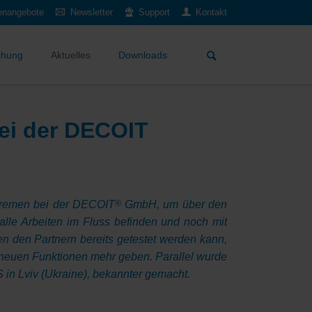
lenangebote
Newsletter
Support
Kontakt
Navigation
überspringen
chung
Aktuelles
Downloads
bei der DECOIT
Bremen bei der DECOIT
®
GmbH, um über den
 alle Arbeiten im Fluss befinden und noch mit
en den Partnern bereits getestet werden kann,
 neuen Funktionen mehr geben. Parallel wurde
in Lviv (Ukraine), bekannter gemacht.