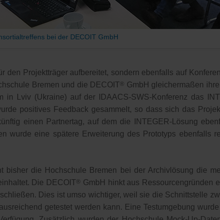
onsortialtreffens bei der DECOIT GmbH
r den Projektträger aufbereitet, sondern ebenfalls auf Konfer
Hochschule Bremen und die DECOIT
®
GmbH gleichermaßen ihre Ar
um in Lviv (Ukraine) auf der IDAACS-SWS-Konferenz das IN
urde positives Feedback gesammelt, so dass sich das Projekt
künftig einen Partnertag, auf dem die INTEGER-Lösung eben
en wurde eine spätere Erweiterung des Prototyps ebenfalls reg
 bisher die Hochschule Bremen bei der Archivlösung die meiste
einhaltet. Die DECOIT
®
GmbH hinkt aus Ressourcengründen etwa
uschließen. Dies ist umso wichtiger, weil sie die Schnittstell
 ausreichend getestet werden kann. Eine Testumgebung wurde al
 Verfügung. Zusätzlich wurden der Hochschule Mock-Up-Daten