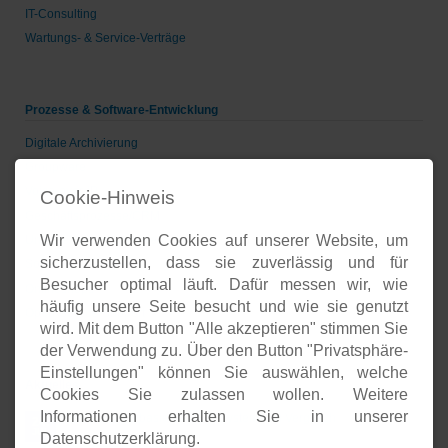
IT-Consulting
Wartungs- & Service-Verträge
Prozesse & Software-Entwicklung
Digitale Archivierung
Groupware
Voice-over-IP
Cookie-Hinweis
Geschäftsprozesse/CRM
Wir verwenden Cookies auf unserer Website, um
Unternehmenspräsenzen
sicherzustellen, dass sie zuverlässig und für
Software-Entwicklung
Besucher optimal läuft. Dafür messen wir, wie
Onlineshops
häufig unsere Seite besucht und wie sie genutzt
Open-Source-Support
wird. Mit dem Button "Alle akzeptieren" stimmen Sie
der Verwendung zu. Über den Button "Privatsphäre-
Einstellungen" können Sie auswählen, welche
Aktuelles
Cookies Sie zulassen wollen. Weitere
Informationen erhalten Sie in unserer
Open Source basierte SIEM-Systeme im Vergleich
24.
JUL
Datenschutzerklärung.