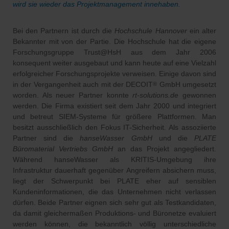
wird sie wieder das Projektmanagement innehaben.
Bei den Partnern ist durch die
Hochschule Hannover
ein alter
Bekannter mit von der Partie. Die Hochschule hat die eigene
Forschungsgruppe Trust@HsH aus dem Jahr 2006
konsequent weiter ausgebaut und kann heute auf eine Vielzahl
erfolgreicher Forschungsprojekte verweisen. Einige davon sind
in der Vergangenheit auch mit der DECOIT
GmbH umgesetzt
®
worden. Als neuer Partner konnte
rt-solutions.de
gewonnen
werden. Die Firma existiert seit dem Jahr 2000 und integriert
und betreut SIEM-Systeme für größere Plattformen. Man
besitzt ausschließlich den Fokus IT-Sicherheit. Als assoziierte
Partner sind die
hanseWasser GmbH
und die
PLATE
Büromaterial Vertriebs GmbH
an das Projekt angegliedert.
Während hanseWasser als KRITIS-Umgebung ihre
Infrastruktur dauerhaft gegenüber Angreifern absichern muss,
liegt der Schwerpunkt bei PLATE eher auf sensiblen
Kundeninformationen, die das Unternehmen nicht verlassen
dürfen. Beide Partner eignen sich sehr gut als Testkandidaten,
da damit gleichermaßen Produktions- und Büronetze evaluiert
werden können, die bekanntlich völlig unterschiedliche