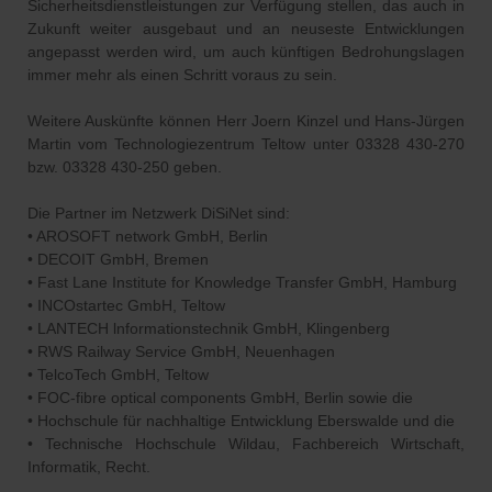
Sicherheitsdienstleistungen zur Verfügung stellen, das auch in
Zukunft weiter ausgebaut und an neuseste Entwicklungen
angepasst werden wird, um auch künftigen Bedrohungslagen
immer mehr als einen Schritt voraus zu sein.
Weitere Auskünfte können Herr Joern Kinzel und Hans-Jürgen
Martin vom Technologiezentrum Teltow unter 03328 430-270
bzw. 03328 430-250 geben.
Die Partner im Netzwerk DiSiNet sind:
• AROSOFT network GmbH, Berlin
• DECOIT GmbH, Bremen
• Fast Lane Institute for Knowledge Transfer GmbH, Hamburg
• INCOstartec GmbH, Teltow
• LANTECH lnformationstechnik GmbH, Klingenberg
• RWS Railway Service GmbH, Neuenhagen
• TelcoTech GmbH, Teltow
• FOC-fibre optical components GmbH, Berlin sowie die
• Hochschule für nachhaltige Entwicklung Eberswalde und die
• Technische Hochschule Wildau, Fachbereich Wirtschaft,
Informatik, Recht.