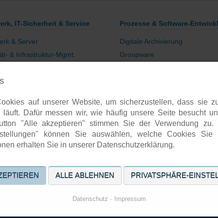
erk, IT-Sicherheit & Service
Prozesse & Software-Entwick
erk & Server
Digitale Archivierung
tät- & Infrastruktur-Mgmt.
Groupware
ring & Issue-Tracking
Voice-over-IP
s
re E-Mail-Kommunikation
Geschäftsprozesse/CRM
herung des Netzwerkes
Unternehmenspräsenzen
okies auf unserer Website, um sicherzustellen, dass sie zu
ung IT-Sicherheit
Software-Entwicklung
 läuft. Dafür messen wir, wie häufig unsere Seite besucht un
sulting
Onlineshops
utton "Alle akzeptieren" stimmen Sie der Verwendung zu.
ngs- & Service-Verträge
Open-Source-Support
instellungen" können Sie auswählen, welche Cookies Sie 
onen erhalten Sie in unserer Datenschutzerklärung.
ZEPTIEREN
ALLE ABLEHNEN
PRIVATSPHÄRE-EINSTE
Nav
l rights reserved.
Kon
übe
Datenschutz
Impressum