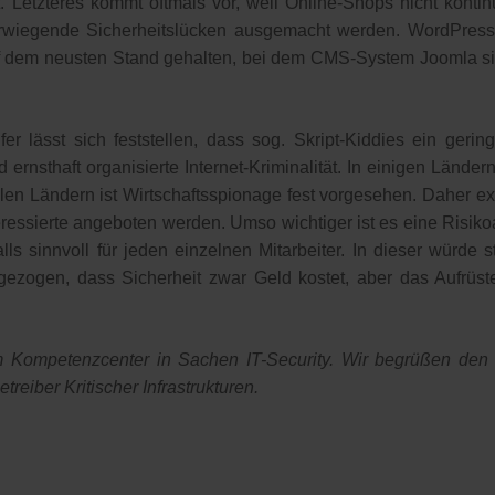
 Letzteres kommt oftmals vor, weil Online-Shops nicht kontinu
rwiegende Sicherheitslücken ausgemacht werden. WordPres
uf dem neusten Stand gehalten, bei dem CMS-System Joomla sin
 lässt sich feststellen, dass sog. Skript-Kiddies ein gering
d ernsthaft organisierte Internet-Kriminalität. In einigen Lände
len Ländern ist Wirtschaftsspionage fest vorgesehen. Daher ex
teressierte angeboten werden. Umso wichtiger ist es eine Risi
ls sinnvoll für jeden einzelnen Mitarbeiter. In dieser würde
e gezogen, dass Sicherheit zwar Geld kostet, aber das Aufrüs
em Kompetenzcenter in Sachen IT-Security. Wir begrüßen den
reiber Kritischer Infrastrukturen.