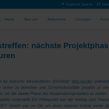
Englische Sprache
Stel
Home
Über uns
Referenzen
Lösungen
Fors
treffen: nächste Projektpha
turen
für Kritische Infrastrukturen (DiSiNet)“ (
disi-net.de
) unterstü
me sicher zu betreiben und Sicherheitsvorfälle proaktiv zu 
er, um die zweite Phase des Kooperationsprojektes zu starten.
rojekte vorgestellt. Ein Höhepunkt war der Vortrag zum Thema
OIT
®
GmbH war vor Ort, um einen eigenen Antrag weiter ab