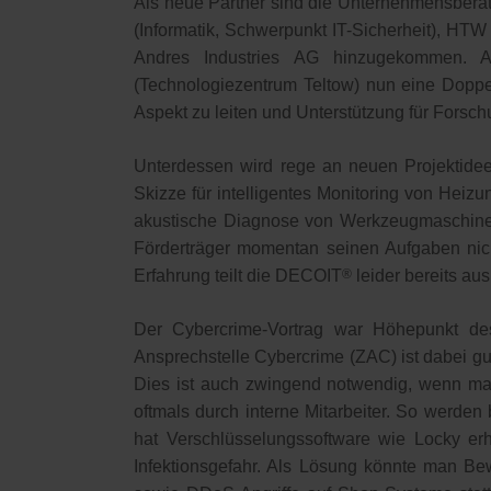
Als neue Partner sind die Unternehmensbera
(Informatik, Schwerpunkt IT-Sicherheit), H
Andres Industries AG hinzugekommen. Al
(Technologiezentrum Teltow) nun eine Doppe
Aspekt zu leiten und Unterstützung für Forsc
Unterdessen wird rege an neuen Projektidee
Skizze für intelligentes Monitoring von Heizu
akustische Diagnose von Werkzeugmaschinen 
Förderträger momentan seinen Aufgaben nic
Erfahrung teilt die DECOIT
®
leider bereits au
Der Cybercrime-Vortrag war Höhepunkt des 
Ansprechstelle Cybercrime (ZAC) ist dabei 
Dies ist auch zwingend notwendig, wenn man
oftmals durch interne Mitarbeiter. So werden
hat Verschlüsselungssoftware wie Locky er
Infektionsgefahr. Als Lösung könnte man Be