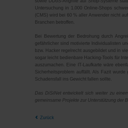
sowie DDoS-Angriffe auf Shop-Systeme statt.
Untersuchung in 1.000 Online-Shops schwe
(CMS) wird bei 60 % aller Anwender nicht a
Branchen betroffen.
Bei Bewertung der Bedrohung durch Angreifer
gefährlicher sind motivierte Individualisten un
bzw. Hacker regelrecht ausgebildet und in vie
sogar leicht bedienbare Hacking-Tools für In
auszumachen. Eine IT-Laufkarte wäre ebenfal
Sicherheitsproblem auffällt. Als Fazit wurd
Schadensfall ins Gewicht fallen sollte.
Das DiSiNet entwickelt sich weiter zu ein
gemeinsame Projekte zur Unterstützung der Bet
Zurück