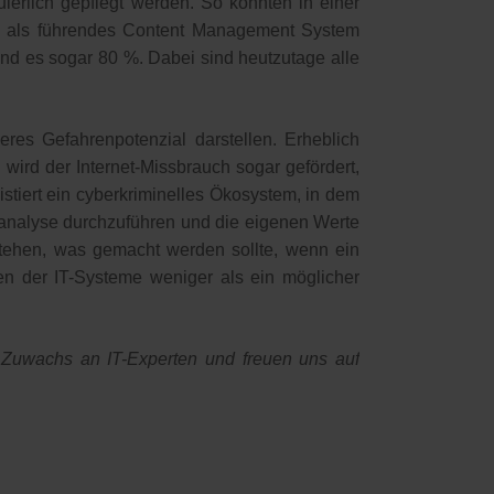
ierlich gepflegt werden. So konnten in einer
s als führendes Content Management System
d es sogar 80 %. Dabei sind heutzutage alle
eres Gefahrenpotenzial darstellen. Erheblich
rn wird der Internet-Missbrauch sogar gefördert,
istiert ein cyberkriminelles Ökosystem, in dem
koanalyse durchzuführen und die eigenen Werte
 stehen, was gemacht werden sollte, wenn ein
ten der IT-Systeme weniger als ein möglicher
 Zuwachs an IT-Experten und freuen uns auf