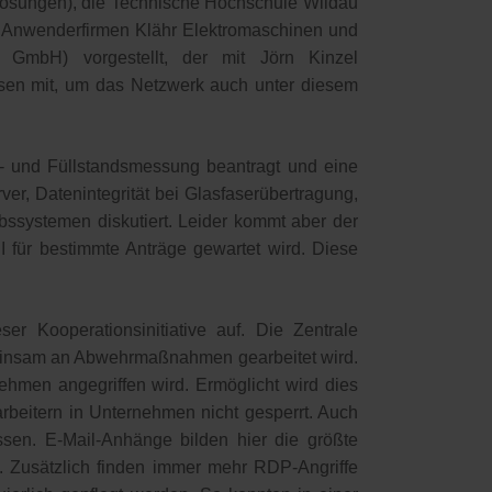
lösungen), die Technische Hochschule Wildau
e Anwenderfirmen Klähr Elektromaschinen und
 GmbH) vorgestellt, der mit Jörn Kinzel
ssen mit, um das Netzwerk auch unter diesem
s- und Füllstandsmessung beantragt und eine
ver, Datenintegrität bei Glasfaserübertragung,
ssystemen diskutiert. Leider kommt aber der
für bestimmte Anträge gewartet wird. Diese
r Kooperationsinitiative auf. Die Zentrale
meinsam an Abwehrmaßnahmen gearbeitet wird.
hmen angegriffen wird. Ermöglicht wird dies
arbeitern in Unternehmen nicht gesperrt. Auch
sen. E-Mail-Anhänge bilden hier die größte
. Zusätzlich finden immer mehr RDP-Angriffe