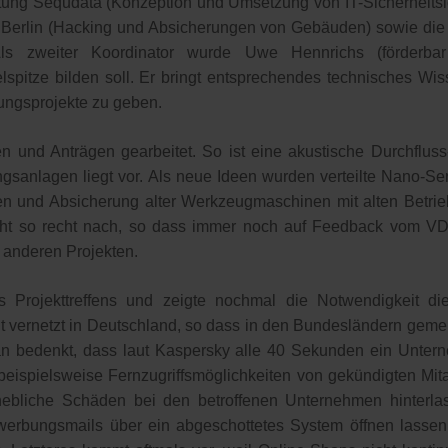
tung Sequdata (Konzeption und Umsetzung von IT-Sicherheits
TW Berlin (Hacking und Absicherungen von Gebäuden) sowie di
s zweiter Koordinator wurde Uwe Hennrichs (förderbar
lspitze bilden soll. Er bringt entsprechendes technisches Wi
hungsprojekte zu geben.
n und Anträgen gearbeitet. So ist eine akustische Durchflus
ngsanlagen liegt vor. Als neue Ideen wurden verteilte Nano-Ser
und Absicherung alter Werkzeugmaschinen mit alten Betrieb
ht so recht nach, so dass immer noch auf Feedback vom VDI 
s anderen Projekten.
Projekttreffens und zeigte nochmal die Notwendigkeit diese
gut vernetzt in Deutschland, so dass in den Bundesländern ge
 bedenkt, dass laut Kaspersky alle 40 Sekunden ein Unterne
 beispielsweise Fernzugriffsmöglichkeiten von gekündigten Mit
hebliche Schäden bei den betroffenen Unternehmen hinterlas
werbungsmails über ein abgeschottetes System öffnen lassen