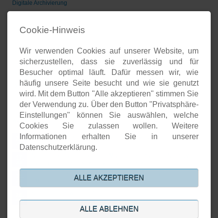
Digitale Archivierung
Groupware
Voice-over-IP
Cookie-Hinweis
Geschäftsprozesse/CRM
Wir verwenden Cookies auf unserer Website, um
Unternehmenspräsenzen
sicherzustellen, dass sie zuverlässig und für
Software-Entwicklung
Besucher optimal läuft. Dafür messen wir, wie
Onlineshops
häufig unsere Seite besucht und wie sie genutzt
Open-Source-Support
wird. Mit dem Button "Alle akzeptieren" stimmen Sie
der Verwendung zu. Über den Button "Privatsphäre-
Einstellungen" können Sie auswählen, welche
Aktuelles
Cookies Sie zulassen wollen. Weitere
Informationen erhalten Sie in unserer
Open Source basierte SIEM-Systeme im Vergleich
24.
JUL
Datenschutzerklärung.
Neuer Artikel von Detken: SIEM versus XDR versus NDR: Welche
17.
Systeme schützen wirklich vor Cyberattacken?
JUL
DiStEL-Projekts bei Bosch in Renningen stand im Scope der
15.
ALLE AKZEPTIEREN
PMD-X-Durchstichprojekte
JUL
KISTE-Projekt wurde erfolgreich abgeschlossen
26.
JUN
ALLE ABLEHNEN