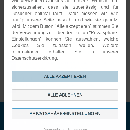
Wir verwenden Cookies auf unserer Website, um
Unternehmenspräsenzen
sicherzustellen, dass sie zuverlässig und für
Software-Entwicklung
Besucher optimal läuft. Dafür messen wir, wie
Onlineshops
häufig unsere Seite besucht und wie sie genutzt
Open-Source-Support
wird. Mit dem Button "Alle akzeptieren" stimmen Sie
der Verwendung zu. Über den Button "Privatsphäre-
Einstellungen" können Sie auswählen, welche
Aktuelles
Cookies Sie zulassen wollen. Weitere
Informationen erhalten Sie in unserer
Open Source basierte SIEM-Systeme im Vergleich
24.
JUL
Datenschutzerklärung.
Neuer Artikel von Detken: SIEM versus XDR versus NDR: Welche
17.
Systeme schützen wirklich vor Cyberattacken?
JUL
DiStEL-Projekts bei Bosch in Renningen stand im Scope der
15.
ALLE AKZEPTIEREN
PMD-X-Durchstichprojekte
JUL
KISTE-Projekt wurde erfolgreich abgeschlossen
26.
JUN
ALLE ABLEHNEN
PRIVATSPHÄRE-EINSTELLUNGEN
© Copyright 2001-2026. DECOIT GmbH & Co. KG. All rights reserved.
Navigation
Kontakt
Sitemap
Datenschutz
AGB
Impressum
überspringen
Datenschutz
Impressum