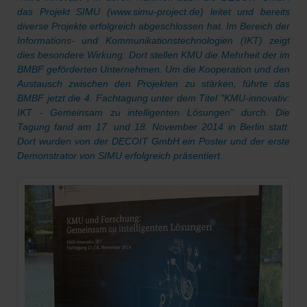
das Projekt SIMU (
www.simu-project.de
) leitet und bereits
diverse Projekte erfolgreich abgeschlossen hat. Im Bereich der
Informations- und Kommunikationstechnologien (IKT) zeigt
dies besondere Wirkung: Dort stellen KMU die Mehrheit der im
BMBF geförderten Unternehmen. Um die Kooperation und den
Austausch zwischen den Projekten zu stärken, führte das
BMBF jetzt die 4. Fachtagung unter dem Titel "KMU-innovativ:
IKT - Gemeinsam zu intelligenten Lösungen" durch. Die
Tagung fand am 17. und 18. November 2014 in Berlin statt.
Dort wurden von der DECOIT GmbH ein Poster und der erste
Demonstrator von SIMU erfolgreich präsentiert.