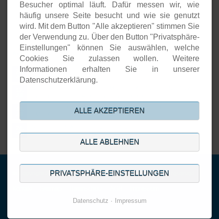
Besucher optimal läuft. Dafür messen wir, wie
Onlineshops
häufig unsere Seite besucht und wie sie genutzt
Open-Source-Support
wird. Mit dem Button "Alle akzeptieren" stimmen Sie
der Verwendung zu. Über den Button "Privatsphäre-
Einstellungen" können Sie auswählen, welche
Aktuelles
Cookies Sie zulassen wollen. Weitere
Informationen erhalten Sie in unserer
Open Source basierte SIEM-Systeme im Vergleich
24.
JUL
Datenschutzerklärung.
Neuer Artikel von Detken: SIEM versus XDR versus NDR: Welche
17.
Systeme schützen wirklich vor Cyberattacken?
JUL
DiStEL-Projekts bei Bosch in Renningen stand im Scope der
15.
ALLE AKZEPTIEREN
PMD-X-Durchstichprojekte
JUL
KISTE-Projekt wurde erfolgreich abgeschlossen
26.
JUN
ALLE ABLEHNEN
PRIVATSPHÄRE-EINSTELLUNGEN
© Copyright 2001-2026. DECOIT GmbH & Co. KG. All rights reserved.
Navigation
Kontakt
Sitemap
Datenschutz
AGB
Impressum
überspringen
Datenschutz
Impressum