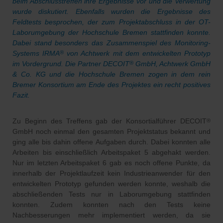
beim Abschlusstreffen ihre Ergebnisse vor und die Verwertung
wurde diskutiert. Ebenfalls wurden die Ergebnisse des
Feldtests besprochen, der zum Projektabschluss in der OT-
Laborumgebung der Hochschule Bremen stattfinden konnte.
Dabei stand besonders das Zusammenspiel des Monitoring-
Systems IRMA
von Achtwerk mit dem entwickelten Prototyp
®
im Vordergrund. Die Partner DECOIT
GmbH, Achtwerk GmbH
®
& Co. KG und die Hochschule Bremen zogen in dem rein
Bremer Konsortium am Ende des Projektes ein recht positives
Fazit.
Zu Beginn des Treffens gab der Konsortialführer DECOIT
®
GmbH noch einmal den gesamten Projektstatus bekannt und
ging alle bis dahin offene Aufgaben durch. Dabei konnten alle
Arbeiten bis einschließlich Arbeitspaket 5 abgehakt werden.
Nur im letzten Arbeitspaket 6 gab es noch offene Punkte, da
innerhalb der Projektlaufzeit kein Industrieanwender für den
entwickelten Prototyp gefunden werden konnte, weshalb die
abschließenden Tests nur in Laborumgebung stattfinden
konnten. Zudem konnten nach den Tests keine
Nachbesserungen mehr implementiert werden, da sie