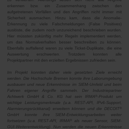
erkennen bzw. ein Zusammenhang zwischen den
aufgetretenen Vorfällen und den Angriffen nicht immer mit
Sicherheit ausmachen. Hinzu kam, dass die Anomalie-
Erkennung zu viele Falschmeldungen (False Positives)
auslöste, die zudem noch unzureichend beschrieben wurden.
Hier müssten zukünftig mehr Regeln implementiert werden,
um das Normalverhalten besser beschreiben zu können.
Ebenfalls auffallend waren zu viele Ticket-Duplikate, die eine
Auswertung erschwerten. Trotzdem konnten alle
Projektpartner mit den erzielten Ergebnissen zufrieden sein.
Im Projekt konnten daher viele gesetzten Ziele erreicht
werden. Die Hochschule Bremen konnte ihre Laborumgebung
ausbauen und neue Erkenntnisse im SIEM-Umfeld und beim
Fahren eigener Angriffe sammeln. Der Industriepartner
Achtwerk GmbH & Co. KG hat sein IRMA
-Produkt um
®
wichtige Leistungsmerkmale (u.a. REST-API, IPv6-Support,
Alarmierungsrückkanal) erweitern können und die DECOIT
®
GmbH konnte ihre SIEM-Entwicklungsarbeiten weiter
fortsetzen (u.a. REST-API, IRMA
als neuer Sensor, SIEM-
®
GUI-Weiterentwicklung). Nun werden die neuen Erkenntnisse