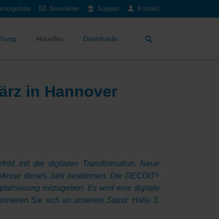
lenangebote
Newsletter
Support
Kontakt
Navigation
überspringen
chung
Aktuelles
Downloads
ärz in Hannover
ld mit der digitalen Transformation. Neue
 IT-Messe dieses Jahr bestimmen. Die DECOIT
®
talisierung mitzugeben. Es wird eine digitale
formieren Sie sich an unserem Stand: Halle 3,