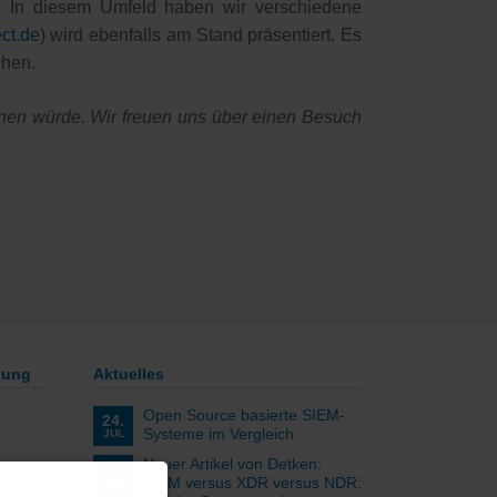
rt. In diesem Umfeld haben wir verschiedene
ct.de
) wird ebenfalls am Stand präsentiert. Es
chen.
nen würde. Wir freuen uns über einen Besuch
lung
Aktuelles
Open Source basierte SIEM-
24.
Systeme im Vergleich
JUL
Neuer Artikel von Detken:
17.
SIEM versus XDR versus NDR:
JUL