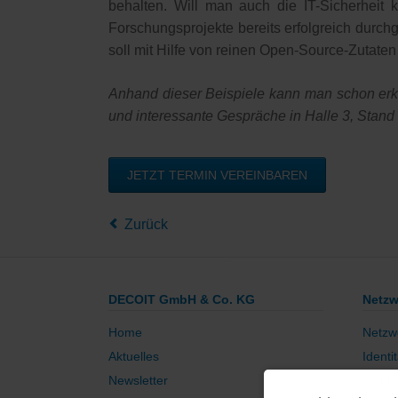
behalten. Will man auch die IT-Sicherheit 
Forschungsprojekte bereits erfolgreich durch
soll mit Hilfe von reinen Open-Source-Zutate
Anhand dieser Beispiele kann man schon erk
und interessante Gespräche in Halle 3, Stan
JETZT TERMIN VEREINBAREN
Zurück
DECOIT GmbH & Co. KG
Netzw
Home
Netzw
Aktuelles
Identi
Newsletter
Monito