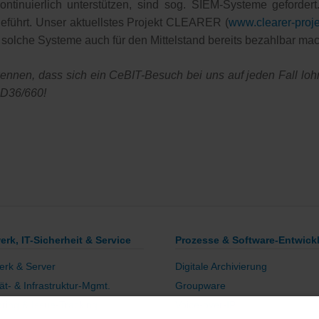
kontinuierlich unterstützen, sind sog. SIEM-Systeme geforde
geführt. Unser aktuellstes Projekt CLEARER (
www.clearer-proje
n solche Systeme auch für den Mittelstand bereits bezahlbar ma
ennen, dass sich ein CeBIT-Besuch bei uns auf jeden Fall loh
d D36/660!
erk, IT-Sicherheit & Service
Prozesse & Software-Entwick
erk & Server
Digitale Archivierung
tät- & Infrastruktur-Mgmt.
Groupware
ring & Issue-Tracking
Voice-over-IP