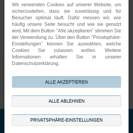
Wir verwenden Cookies auf unserer Website, um
Unternehmenspräsenzen
sicherzustellen, dass sie zuverlässig und für
Software-Entwicklung
Besucher optimal läuft. Dafür messen wir, wie
Onlineshops
häufig unsere Seite besucht und wie sie genutzt
Open-Source-Support
wird. Mit dem Button "Alle akzeptieren" stimmen Sie
der Verwendung zu. Über den Button "Privatsphäre-
Einstellungen" können Sie auswählen, welche
Aktuelles
Cookies Sie zulassen wollen. Weitere
Informationen erhalten Sie in unserer
Open Source basierte SIEM-Systeme im Vergleich
24.
JUL
Datenschutzerklärung.
Neuer Artikel von Detken: SIEM versus XDR versus NDR: Welche
17.
Systeme schützen wirklich vor Cyberattacken?
JUL
DiStEL-Projekts bei Bosch in Renningen stand im Scope der
15.
ALLE AKZEPTIEREN
PMD-X-Durchstichprojekte
JUL
KISTE-Projekt wurde erfolgreich abgeschlossen
26.
JUN
ALLE ABLEHNEN
PRIVATSPHÄRE-EINSTELLUNGEN
© Copyright 2001-2026. DECOIT GmbH & Co. KG. All rights reserved.
Navigation
Kontakt
Sitemap
Datenschutz
AGB
Impressum