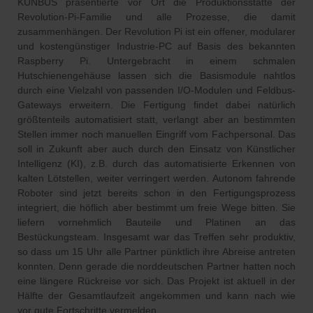
KUNBUS präsentierte vor Ort die Produktionsstätte der
Revolution-Pi-Familie und alle Prozesse, die damit
zusammenhängen. Der Revolution Pi ist ein offener, modularer
und kostengünstiger Industrie-PC auf Basis des bekannten
Raspberry Pi. Untergebracht in einem schmalen
Hutschienengehäuse lassen sich die Basismodule nahtlos
durch eine Vielzahl von passenden I/O-Modulen und Feldbus-
Gateways erweitern. Die Fertigung findet dabei natürlich
größtenteils automatisiert statt, verlangt aber an bestimmten
Stellen immer noch manuellen Eingriff vom Fachpersonal. Das
soll in Zukunft aber auch durch den Einsatz von Künstlicher
Intelligenz (KI), z.B. durch das automatisierte Erkennen von
kalten Lötstellen, weiter verringert werden. Autonom fahrende
Roboter sind jetzt bereits schon in den Fertigungsprozess
integriert, die höflich aber bestimmt um freie Wege bitten. Sie
liefern vornehmlich Bauteile und Platinen an das
Bestückungsteam. Insgesamt war das Treffen sehr produktiv,
so dass um 15 Uhr alle Partner pünktlich ihre Abreise antreten
konnten. Denn gerade die norddeutschen Partner hatten noch
eine längere Rückreise vor sich. Das Projekt ist aktuell in der
Hälfte der Gesamtlaufzeit angekommen und kann nach wie
vor gute Fortschritte vermelden.