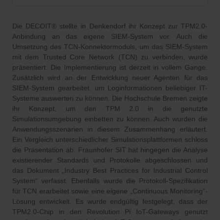
Die DECOIT® stellte in Denkendorf ihr Konzept zur TPM2.0-
Anbindung an das eigene SIEM-System vor. Auch die
Umsetzung des TCN-Konnektormoduls, um das SIEM-System
mit dem Trusted Core Network (TCN) zu verbinden, wurde
präsentiert. Die Implementierung ist derzeit in vollem Gange.
Zusätzlich wird an der Entwicklung neuer Agenten für das
SIEM-System gearbeitet, um Loginformationen beliebiger IT-
Systeme auswerten zu können. Die Hochschule Bremen zeigte
ihr Konzept, um den TPM 2.0 in die genutzte
Simulationsumgebung einbetten zu können. Auch wurden die
Anwendungsszenarien in diesem Zusammenhang erläutert.
Ein Vergleich unterschiedlicher Simulationsplattformen schloss
die Präsentation ab. Fraunhofer SIT hat hingegen die Analyse
existierender Standards und Protokolle abgeschlossen und
das Dokument „Industry Best Practices for Industrial Control
System“ verfasst. Ebenfalls wurde die Protokoll-Spezifikation
für TCN erarbeitet sowie eine eigene „Continuous Monitoring“-
Lösung entwickelt. Es wurde endgültig festgelegt, dass der
TPM2.0-Chip in den Revolution Pi IoT-Gateways genutzt