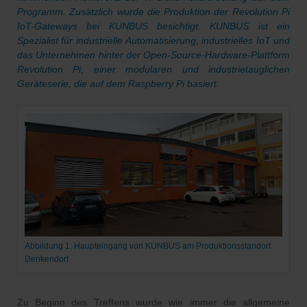
Programm. Zusätzlich wurde die Produktion der Revolution Pi
IoT-Gateways bei KUNBUS besichtigt. KUNBUS ist ein
Spezialist für industrielle Automatisierung, industrielles IoT und
das Unternehmen hinter der Open-Source-Hardware-Plattform
Revolution Pi, einer modularen und industrietauglichen
Geräteserie, die auf dem
Raspberry Pi
basiert.
Abbildung 1: Haupteingang von KUNBUS am Produktionsstandort
Denkendorf
Zu Beginn des Treffens wurde wie immer die allgemeine