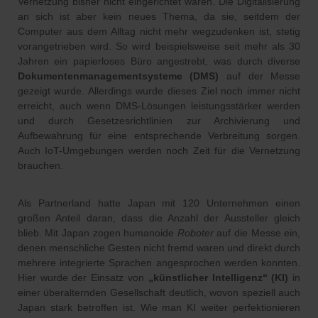
Vernetzung bisher nicht eingerichtet waren. Die Digitalisierung
an sich ist aber kein neues Thema, da sie, seitdem der
Computer aus dem Alltag nicht mehr wegzudenken ist, stetig
vorangetrieben wird. So wird beispielsweise seit mehr als 30
Jahren ein papierloses Büro angestrebt, was durch diverse
Dokumentenmanagementsysteme (DMS)
auf der Messe
gezeigt wurde. Allerdings wurde dieses Ziel noch immer nicht
erreicht, auch wenn DMS-Lösungen leistungsstärker werden
und durch Gesetzesrichtlinien zur Archivierung und
Aufbewahrung für eine entsprechende Verbreitung sorgen.
Auch IoT-Umgebungen werden noch Zeit für die Vernetzung
brauchen.
Als Partnerland hatte Japan mit 120 Unternehmen einen
großen Anteil daran, dass die Anzahl der Aussteller gleich
blieb. Mit Japan zogen humanoide
Roboter
auf die Messe ein,
denen menschliche Gesten nicht fremd waren und direkt durch
mehrere integrierte Sprachen angesprochen werden konnten.
Hier wurde der Einsatz von
„künstlicher Intelligenz“ (KI)
in
einer überalternden Gesellschaft deutlich, wovon speziell auch
Japan stark betroffen ist. Wie man KI weiter perfektionieren