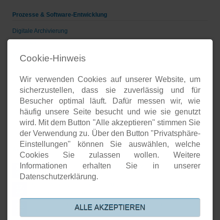
Prozesse & Software-Entwicklung
Digitale Archivierung
Groupware
Voice-over-IP
Cookie-Hinweis
Geschäftsprozesse/CRM
Wir verwenden Cookies auf unserer Website, um
Unternehmenspräsenzen
sicherzustellen, dass sie zuverlässig und für
Software-Entwicklung
Besucher optimal läuft. Dafür messen wir, wie
Onlineshops
häufig unsere Seite besucht und wie sie genutzt
Open-Source-Support
wird. Mit dem Button "Alle akzeptieren" stimmen Sie
der Verwendung zu. Über den Button "Privatsphäre-
Einstellungen" können Sie auswählen, welche
Aktuelles
Cookies Sie zulassen wollen. Weitere
Informationen erhalten Sie in unserer
Open Source basierte SIEM-Systeme im Vergleich
24.
JUL
Datenschutzerklärung.
Neuer Artikel von Detken: SIEM versus XDR versus NDR: Welche
17.
Systeme schützen wirklich vor Cyberattacken?
JUL
DiStEL-Projekts bei Bosch in Renningen stand im Scope der
15.
ALLE AKZEPTIEREN
PMD-X-Durchstichprojekte
JUL