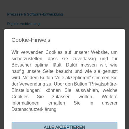
Prozesse & Software-Entwicklung
Digitale Archivierung
Groupware
Voice-over-IP
Cookie-Hinweis
Geschäftsprozesse/CRM
Wir verwenden Cookies auf unserer Website, um
Unternehmenspräsenzen
sicherzustellen, dass sie zuverlässig und für
Software-Entwicklung
Besucher optimal läuft. Dafür messen wir, wie
Onlineshops
häufig unsere Seite besucht und wie sie genutzt
Open-Source-Support
wird. Mit dem Button "Alle akzeptieren" stimmen Sie
der Verwendung zu. Über den Button "Privatsphäre-
Einstellungen" können Sie auswählen, welche
Aktuelles
Cookies Sie zulassen wollen. Weitere
Informationen erhalten Sie in unserer
Open Source basierte SIEM-Systeme im Vergleich
24.
JUL
Datenschutzerklärung.
Neuer Artikel von Detken: SIEM versus XDR versus NDR: Welche
17.
Systeme schützen wirklich vor Cyberattacken?
JUL
DiStEL-Projekts bei Bosch in Renningen stand im Scope der
15.
ALLE AKZEPTIEREN