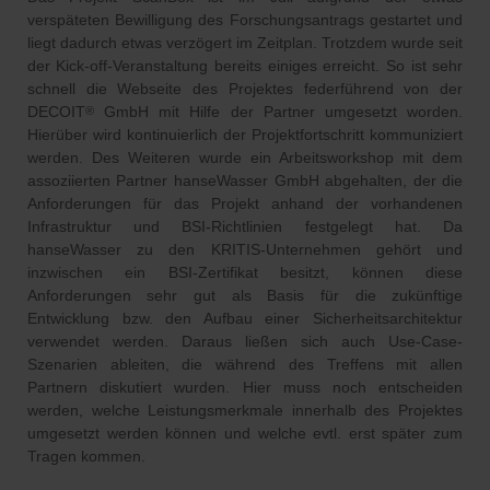
verspäteten Bewilligung des Forschungsantrags gestartet und
liegt dadurch etwas verzögert im Zeitplan. Trotzdem wurde seit
der Kick-off-Veranstaltung bereits einiges erreicht. So ist sehr
schnell die Webseite des Projektes federführend von der
DECOIT
GmbH mit Hilfe der Partner umgesetzt worden.
®
Hierüber wird kontinuierlich der Projektfortschritt kommuniziert
werden. Des Weiteren wurde ein Arbeitsworkshop mit dem
assoziierten Partner hanseWasser GmbH abgehalten, der die
Anforderungen für das Projekt anhand der vorhandenen
Infrastruktur und BSI-Richtlinien festgelegt hat. Da
hanseWasser zu den KRITIS-Unternehmen gehört und
inzwischen ein BSI-Zertifikat besitzt, können diese
Anforderungen sehr gut als Basis für die zukünftige
Entwicklung bzw. den Aufbau einer Sicherheitsarchitektur
verwendet werden. Daraus ließen sich auch Use-Case-
Szenarien ableiten, die während des Treffens mit allen
Partnern diskutiert wurden. Hier muss noch entscheiden
werden, welche Leistungsmerkmale innerhalb des Projektes
umgesetzt werden können und welche evtl. erst später zum
Tragen kommen.