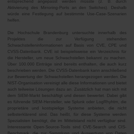
entsprechend angepasst werden müsste (z. B. durch
Aktivierung des Mirroring-Ports an den Switches). Deshalb
würde eine Festlegung auf bestimmte Use-Case-Szenarien
helfen.
Die Hochschule Brandenburg untersuchte innerhalb des
Projektes die zur Verfügung stehenden
Schwachstelleninformationen auf Basis von CVE, CPE und
CVSS-Datenbank. CVE ist beispielsweise ein Verzeichnis für
die Hersteller, um neue Schwachstellen bekannt zu machen.
Über 100.000 Einträge sind bereits enthalten, die auch kurz
beschrieben werden. Die CVSS-Datenbank kann anschließend
zur Bewertung der Schwachstellen herangezogen werden. Die
NIST-Organisation vereinigt alle diese Informationen und bietet
auch teilweise Lösungen dazu an. Zusätzlich hat man sich mit
dem SIEM-Markt beschäftigt und diesen bewertet. Dabei gibt
es führende SIEM-Hersteller, wie Splunk oder LogRhyhtm, die
proprietäre und kostspielige Systeme anbieten, die nicht
selbsterklärend sind. Das heißt, für diese Systeme werden
Spezialisten benötigt, die im Mittelstand nicht verfügbar sind.
Interessante Open-Source-Tools sind CVE-Search und CIS-
Benchmark, die zur Sammlung und Auswertung von Daten