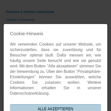
Prozesse & Software-Entwicklung
Digitale Archivierung
Groupware
Voice-over-IP
Cookie-Hinweis
Geschäftsprozesse/CRM
Wir verwenden Cookies auf unserer Website, um
Unternehmenspräsenzen
sicherzustellen, dass sie zuverlässig und für
Software-Entwicklung
Besucher optimal läuft. Dafür messen wir, wie
Onlineshops
häufig unsere Seite besucht und wie sie genutzt
Open-Source-Support
wird. Mit dem Button "Alle akzeptieren" stimmen Sie
der Verwendung zu. Über den Button "Privatsphäre-
Einstellungen" können Sie auswählen, welche
Aktuelles
Cookies Sie zulassen wollen. Weitere
Informationen erhalten Sie in unserer
Open Source basierte SIEM-Systeme im Vergleich
24.
JUL
Datenschutzerklärung.
Neuer Artikel von Detken: SIEM versus XDR versus NDR: Welche
17.
Systeme schützen wirklich vor Cyberattacken?
JUL
DiStEL-Projekts bei Bosch in Renningen stand im Scope der
15.
ALLE AKZEPTIEREN
PMD-X-Durchstichprojekte
JUL