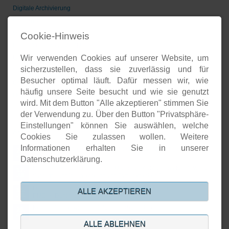
Digitale Archivierung
Groupware
Voice-over-IP
Cookie-Hinweis
Geschäftsprozesse/CRM
Wir verwenden Cookies auf unserer Website, um
Unternehmenspräsenzen
sicherzustellen, dass sie zuverlässig und für
Software-Entwicklung
Besucher optimal läuft. Dafür messen wir, wie
Onlineshops
häufig unsere Seite besucht und wie sie genutzt
Open-Source-Support
wird. Mit dem Button "Alle akzeptieren" stimmen Sie
der Verwendung zu. Über den Button "Privatsphäre-
Einstellungen" können Sie auswählen, welche
Aktuelles
Cookies Sie zulassen wollen. Weitere
Informationen erhalten Sie in unserer
Open Source basierte SIEM-Systeme im Vergleich
24.
JUL
Datenschutzerklärung.
Neuer Artikel von Detken: SIEM versus XDR versus NDR: Welche
17.
Systeme schützen wirklich vor Cyberattacken?
JUL
DiStEL-Projekts bei Bosch in Renningen stand im Scope der
15.
ALLE AKZEPTIEREN
PMD-X-Durchstichprojekte
JUL
KISTE-Projekt wurde erfolgreich abgeschlossen
26.
JUN
ALLE ABLEHNEN