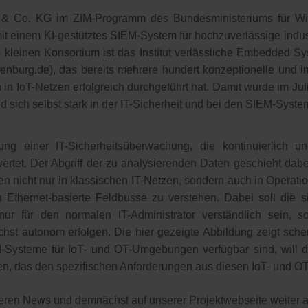
 Co. KG im ZIM-Programm des Bundesministeriums für Wir
t einem KI-gestütztes SIEM-System für hochzuverlässige indust
em kleinen Konsortium ist das Institut verlässliche Embedded 
offenburg.de), das bereits mehrere hundert konzeptionelle un
in IoT-Netzen erfolgreich durchgeführt hat. Damit wurde im Juli
d sich selbst stark in der IT-Sicherheit und bei den SIEM-Syste
ung einer IT-Sicherheitsüberwachung, die kontinuierlich u
ertet. Der Abgriff der zu analysierenden Daten geschieht dabe
en nicht nur in klassischen IT-Netzen, sondern auch in Operati
 Ethernet-basierte Feldbusse zu verstehen. Dabei soll die s
ur für den normalen IT-Administrator verständlich sein, 
lichst autonom erfolgen. Die hier gezeigte Abbildung zeigt sc
M-Systeme für IoT- und OT-Umgebungen verfügbar sind, will d
en, das den spezifischen Anforderungen aus diesen IoT- und OT
eren News und demnächst auf unserer Projektwebseite weiter 