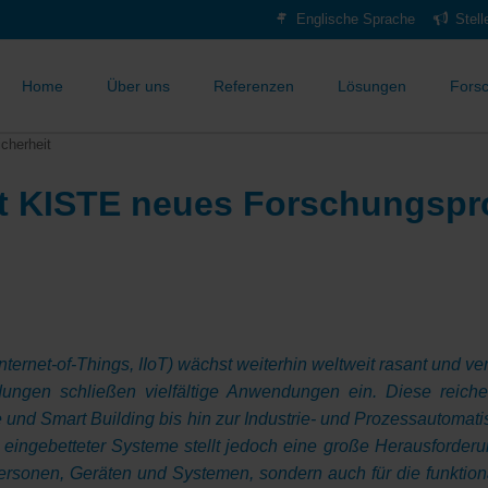
Englische Sprache
Stel
Home
Über uns
Referenzen
Lösungen
Fors
cherheit
 KISTE neues Forschungspro
 Internet-of-Things, IIoT) wächst weiterhin weltweit rasant und 
dungen schließen vielfältige Anwendungen ein. Diese reic
nd Smart Building bis hin zur Industrie- und Prozessautomatis
eingebetteter Systeme stellt jedoch eine große Herausforderung
Personen, Geräten und Systemen, sondern auch für die funktio