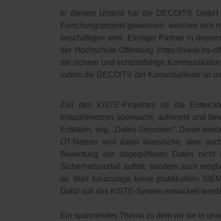
In diesem Umfeld hat die DECOIT® GmbH &
Forschungsprojekt gewonnen, welches sich mi
beschäftigen wird. Einziger Partner in dies
der Hochschule Offenburg (https://ivesk.hs-
die sichere und echtzeitfähige Kommunikation 
indem die DECOIT® der Konsortialleiter ist un
Ziel des KISTE-Projektes ist die Entwickl
Industrienetzen überwacht, aufnimmt und bew
Entitäten, sog. „Daten-Sensoren“. Diese werd
OT-Netzen sind dabei klassische, aber auch
Bewertung der abgegriffenen Daten nicht n
Sicherheitsvorfall auftritt, sondern auch mög
ist. Weil heutzutage keine praktikablen SIE
Dafür soll das KISTE-System entwickelt werd
Ein spannendes Thema zu dem wir sie in uns