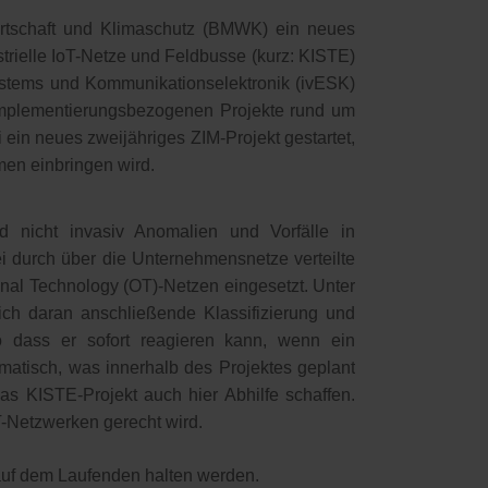
tschaft und Klimaschutz (BMWK) ein neues
rielle IoT-Netze und Feldbusse (kurz: KISTE)
Systems und Kommunikationselektronik (ivESK)
d implementierungsbezogenen Projekte rund um
 ein neues zweijähriges ZIM-Projekt gestartet,
men einbringen wird.
nd nicht invasiv Anomalien und Vorfälle in
i durch über die Unternehmensnetze verteilte
onal Technology (OT)-Netzen eingesetzt. Unter
ich daran anschließende Klassifizierung und
so dass er sofort reagieren kann, wenn ein
hematisch, was innerhalb des Projektes geplant
as KISTE-Projekt auch hier Abhilfe schaffen.
-Netzwerken gerecht wird.
auf dem Laufenden halten werden.