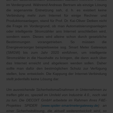
im Vordergrund. Während Andreas Bertram als einzige Lösung
die sogenannte Entnetzung sah, d. h. es existiert keine
Verbindung mehr zum Internet für einige Rechner und
Produktionsanlagen, stand für Prof. Dr. Kai-Oliver Detken nicht
die Frage im Vordergrund, ob man Automatisierungsanlagen
oder intelligente Stromzähler ans Internet anschließen wird,
sondern wann. Dieses wird alleine schon durch gesetzliche
Bestimmungen vorangetrieben. So müssen die
Energieversorger beispielsweise sog. Smart Meter Gateways
(SMGW) bis zum Jahr 2020 einführen, um intelligente
Stromzähler in die Haushalte zu bringen, die dann auch über
das Internet erreicht und abgelesen werden sollen. Daher
sollte man dafür den bestmöglichen Schutz zur Verfügung
stellen, bzw. entwickeln. Die Kappung der Internet-Verbindung
stellt jedenfalls keine Lösung dar.
Um ausreichende Sicherheitsmaßnahmen in Unternehmen zu
treffen gibt es, speziell im Umfeld von Industrie 4.0., noch viel
zu tun. Die DECOIT GmbH arbeitete im Rahmen ihres F&E-
Projektes SPIDER (
www.spider-smartmetergateway.de
) an
einer Sicherheitslösung, die aktuell weiterentwickelt wird, so