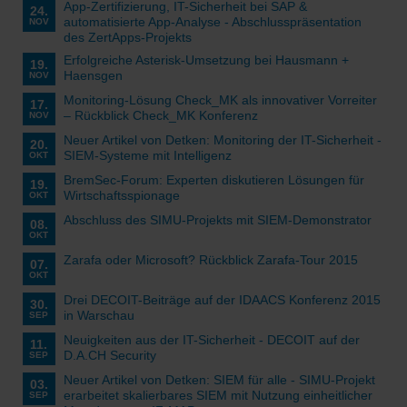
App-Zertifizierung, IT-Sicherheit bei SAP &
24.
automatisierte App-Analyse - Abschlusspräsentation
NOV
des ZertApps-Projekts
Erfolgreiche Asterisk-Umsetzung bei Hausmann +
19.
Haensgen
NOV
Monitoring-Lösung Check_MK als innovativer Vorreiter
17.
– Rückblick Check_MK Konferenz
NOV
Neuer Artikel von Detken: Monitoring der IT-Sicherheit -
20.
SIEM-Systeme mit Intelligenz
OKT
BremSec-Forum: Experten diskutieren Lösungen für
19.
Wirtschaftsspionage
OKT
Abschluss des SIMU-Projekts mit SIEM-Demonstrator
08.
OKT
Zarafa oder Microsoft? Rückblick Zarafa-Tour 2015
07.
OKT
Drei DECOIT-Beiträge auf der IDAACS Konferenz 2015
30.
in Warschau
SEP
Neuigkeiten aus der IT-Sicherheit - DECOIT auf der
11.
D.A.CH Security
SEP
Neuer Artikel von Detken: SIEM für alle - SIMU-Projekt
03.
erarbeitet skalierbares SIEM mit Nutzung einheitlicher
SEP