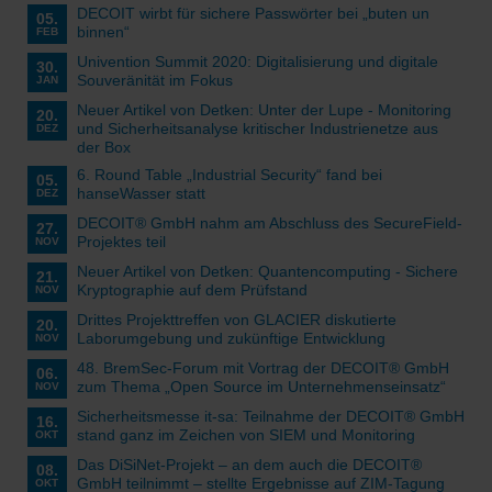
DECOIT wirbt für sichere Passwörter bei „buten un
05.
binnen“
FEB
Univention Summit 2020: Digitalisierung und digitale
30.
Souveränität im Fokus
JAN
Neuer Artikel von Detken: Unter der Lupe - Monitoring
20.
und Sicherheitsanalyse kritischer Industrienetze aus
DEZ
der Box
6. Round Table „Industrial Security“ fand bei
05.
hanseWasser statt
DEZ
DECOIT® GmbH nahm am Abschluss des SecureField-
27.
Projektes teil
NOV
Neuer Artikel von Detken: Quantencomputing - Sichere
21.
Kryptographie auf dem Prüfstand
NOV
Drittes Projekttreffen von GLACIER diskutierte
20.
Laborumgebung und zukünftige Entwicklung
NOV
48. BremSec-Forum mit Vortrag der DECOIT® GmbH
06.
zum Thema „Open Source im Unternehmenseinsatz“
NOV
Sicherheitsmesse it-sa: Teilnahme der DECOIT® GmbH
16.
stand ganz im Zeichen von SIEM und Monitoring
OKT
Das DiSiNet-Projekt – an dem auch die DECOIT®
08.
GmbH teilnimmt – stellte Ergebnisse auf ZIM-Tagung
OKT