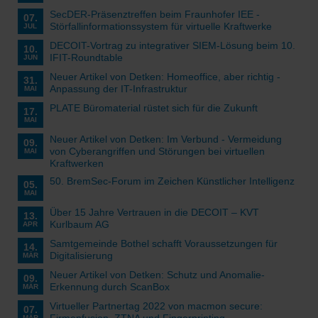
SecDER-Präsenztreffen beim Fraunhofer IEE -
07.
Störfallinformationssystem für virtuelle Kraftwerke
JUL
DECOIT-Vortrag zu integrativer SIEM-Lösung beim 10.
10.
IFIT-Roundtable
JUN
Neuer Artikel von Detken: Homeoffice, aber richtig -
31.
Anpassung der IT-Infrastruktur
MAI
PLATE Büromaterial rüstet sich für die Zukunft
17.
MAI
Neuer Artikel von Detken: Im Verbund - Vermeidung
09.
von Cyberangriffen und Störungen bei virtuellen
MAI
Kraftwerken
50. BremSec-Forum im Zeichen Künstlicher Intelligenz
05.
MAI
Über 15 Jahre Vertrauen in die DECOIT – KVT
13.
Kurlbaum AG
APR
Samtgemeinde Bothel schafft Voraussetzungen für
14.
Digitalisierung
MÄR
Neuer Artikel von Detken: Schutz und Anomalie-
09.
Erkennung durch ScanBox
MÄR
Virtueller Partnertag 2022 von macmon secure:
07.
Firmenfusion, ZTNA und Fingerprinting
MÄR