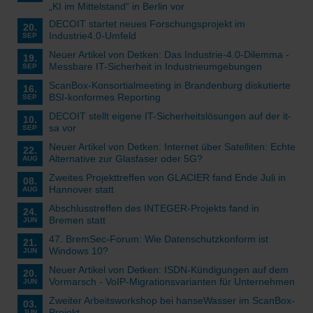
„KI im Mittelstand“ in Berlin vor
DECOIT startet neues Forschungsprojekt im
20.
Industrie4.0-Umfeld
SEP
Neuer Artikel von Detken: Das Industrie-4.0-Dilemma -
19.
Messbare IT-Sicherheit in Industrieumgebungen
SEP
ScanBox-Konsortialmeeting in Brandenburg diskutierte
16.
BSI-konformes Reporting
SEP
DECOIT stellt eigene IT-Sicherheitslösungen auf der it-
10.
sa vor
SEP
Neuer Artikel von Detken: Internet über Satelliten: Echte
22.
Alternative zur Glasfaser oder 5G?
AUG
Zweites Projekttreffen von GLACIER fand Ende Juli in
08.
Hannover statt
AUG
Abschlusstreffen des INTEGER-Projekts fand in
24.
Bremen statt
JUN
47. BremSec-Forum: Wie Datenschutzkonform ist
21.
Windows 10?
JUN
Neuer Artikel von Detken: ISDN-Kündigungen auf dem
20.
Vormarsch - VoIP-Migrationsvarianten für Unternehmen
JUN
Zweiter Arbeitsworkshop bei hanseWasser im ScanBox-
03.
Projekt
JUN