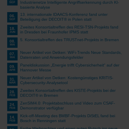
Industrienetze Intelligente Angriffserkennung durch KI-
SEP
basierte Analyse
13. internationale IDAACS-Konferenz fand unter
06.
Beteiligung der DECOIT® in Polen statt
SEP
Zweites Konsortialtreffen des RESI-TSN-Projekts fand
18.
in Dresden bei Fraunhofer IPMS statt
JUN
5. Konsortialtreffen des TRUSTnet-Projekts in Bremen
08.
MAI
Neuer Artikel von Detken: WiFi-Trends Neue Standards,
07.
Datenraten und Anwendungsfelder
MAI
Paneldiskussion „Energie trifft Cybersicherheit“ auf der
09.
Hannover Messe
APR
Neuer Artikel von Detken: Kostengünstiges KRITIS-
31.
Cybersecurity-Analysetool
MÄR
Zweites Konsortialtreffen des KISTE-Projekts bei der
28.
DECOIT® in Bremen
FEB
ZenSIM4.0: Projektabschluss und Video zum CSAF-
24.
Demonstrator verfügbar
FEB
Kick-off-Meeting des BMBF-Projekts DiStEL fand bei
14.
Bosch in Renningen statt
FEB
Frohe Weihnachten und einen guten Rutsch ins neue