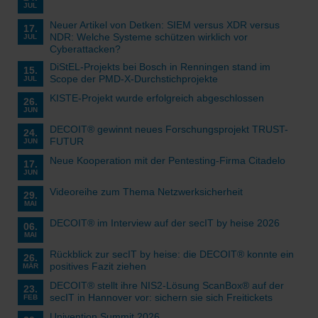
JUL
Neuer Artikel von Detken: SIEM versus XDR versus
17.
NDR: Welche Systeme schützen wirklich vor
JUL
Cyberattacken?
DiStEL-Projekts bei Bosch in Renningen stand im
15.
Scope der PMD-X-Durchstichprojekte
JUL
KISTE-Projekt wurde erfolgreich abgeschlossen
26.
JUN
DECOIT® gewinnt neues Forschungsprojekt TRUST-
24.
FUTUR
JUN
Neue Kooperation mit der Pentesting-Firma Citadelo
17.
JUN
Videoreihe zum Thema Netzwerksicherheit
29.
MAI
DECOIT® im Interview auf der secIT by heise 2026
06.
MAI
Rückblick zur secIT by heise: die DECOIT® konnte ein
26.
positives Fazit ziehen
MÄR
DECOIT® stellt ihre NIS2-Lösung ScanBox® auf der
23.
secIT in Hannover vor: sichern sie sich Freitickets
FEB
Univention Summit 2026