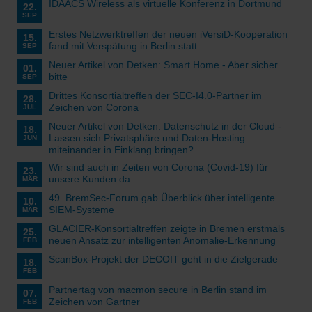
IDAACS Wireless als virtuelle Konferenz in Dortmund
22.
SEP
Erstes Netzwerktreffen der neuen iVersiD-Kooperation
15.
fand mit Verspätung in Berlin statt
SEP
Neuer Artikel von Detken: Smart Home - Aber sicher
01.
bitte
SEP
Drittes Konsortialtreffen der SEC-I4.0-Partner im
28.
Zeichen von Corona
JUL
Neuer Artikel von Detken: Datenschutz in der Cloud -
18.
Lassen sich Privatsphäre und Daten-Hosting
JUN
miteinander in Einklang bringen?
Wir sind auch in Zeiten von Corona (Covid-19) für
23.
unsere Kunden da
MÄR
49. BremSec-Forum gab Überblick über intelligente
10.
SIEM-Systeme
MÄR
GLACIER-Konsortialtreffen zeigte in Bremen erstmals
25.
neuen Ansatz zur intelligenten Anomalie-Erkennung
FEB
ScanBox-Projekt der DECOIT geht in die Zielgerade
18.
FEB
Partnertag von macmon secure in Berlin stand im
07.
Zeichen von Gartner
FEB