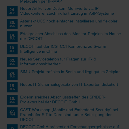
Metadaten per IF-MAP
Neuer Artikel von Detken: Mehrwerte via IP -
24.
Videokonferenztechnik hält Einzug in VoIP-Systeme
AUG
Asterisk4UCS noch einfacher installieren und flexibler
30.
nutzen
JUL
Erfolgreicher Abschluss des iMonitor-Projekts im Hause
14.
der DECOIT
JUL
DECOIT auf der ICSI-CCI-Konferenz zu Swarm
10.
Intelligence in China
JUL
Neues Servicetelefon für Fragen zur IT- &
02.
Informationssicherheit
JUL
SIMU-Projekt traf sich in Berlin und liegt gut im Zeitplan
24.
JUN
Neues IT-Sicherheitsgesetz von IT-Experten diskutiert
15.
JUN
Ergebnisreiches Abschlusstreffen des SPIDER-
10.
Projektes bei der DECOIT GmbH
JUN
CAST-Workshop „Mobile und Embedded Security“ bei
27.
Fraunhofer SIT in Darmstadt unter Beteiligung der
MAI
DECOIT
DECOIT GmbH präsentiert Forschungsergebnisse auf
05.