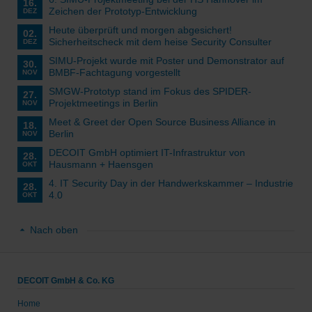
16.
Zeichen der Prototyp-Entwicklung
DEZ
Heute überprüft und morgen abgesichert!
02.
Sicherheitscheck mit dem heise Security Consulter
DEZ
SIMU-Projekt wurde mit Poster und Demonstrator auf
30.
BMBF-Fachtagung vorgestellt
NOV
SMGW-Prototyp stand im Fokus des SPIDER-
27.
Projektmeetings in Berlin
NOV
Meet & Greet der Open Source Business Alliance in
18.
Berlin
NOV
DECOIT GmbH optimiert IT-Infrastruktur von
28.
Hausmann + Haensgen
OKT
4. IT Security Day in der Handwerkskammer – Industrie
28.
4.0
OKT
Nach oben
DECOIT GmbH & Co. KG
Home