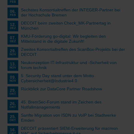
FEB
Sechstes Konsortialtreffen der INTEGER-Partner bei
06.
der Hochschule Bremen
FEB
DECOIT beim zweiten Check_MK-Partnertag in
12.
München
DEZ
KMU-Förderung go-digital: Wir begleiten den
07.
Mittelstand in die digitale Zukunft!
DEZ
Zweites Konsortialtreffen des ScanBox-Projekts bei der
29.
DECOIT
NOV
Neukonzeption IT-Infrastruktur und -Sicherheit von
13.
forum technik
NOV
5. Security Day stand unter dem Motto
09.
Cybersicherheit@Industrie4.0
NOV
Rückblick zur DataCore Partner Roadshow
29.
OKT
45. BremSec-Forum stand im Zeichen des
26.
Notfallmanagements
OKT
Sanfte Migration von ISDN zu VoIP bei Stadtwerke
25.
Emden
OKT
DECOIT präsentiert SIEM-Erweiterung für macmon
16.
NAC auf Sicherheitsmesse it-sa
OKT