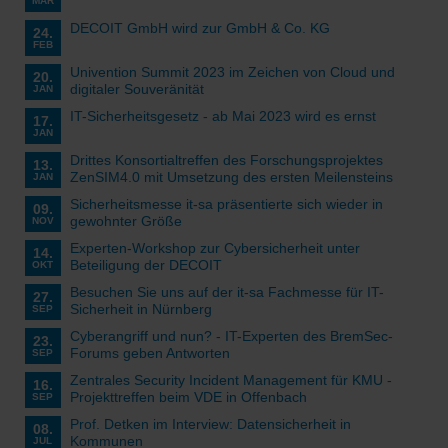
MÄR
DECOIT GmbH wird zur GmbH & Co. KG
24.
FEB
Univention Summit 2023 im Zeichen von Cloud und
20.
digitaler Souveränität
JAN
IT-Sicherheitsgesetz - ab Mai 2023 wird es ernst
17.
JAN
Drittes Konsortialtreffen des Forschungsprojektes
13.
ZenSIM4.0 mit Umsetzung des ersten Meilensteins
JAN
Sicherheitsmesse it-sa präsentierte sich wieder in
09.
gewohnter Größe
NOV
Experten-Workshop zur Cybersicherheit unter
14.
Beteiligung der DECOIT
OKT
Besuchen Sie uns auf der it-sa Fachmesse für IT-
27.
Sicherheit in Nürnberg
SEP
Cyberangriff und nun? - IT-Experten des BremSec-
23.
Forums geben Antworten
SEP
Zentrales Security Incident Management für KMU -
16.
Projekttreffen beim VDE in Offenbach
SEP
Prof. Detken im Interview: Datensicherheit in
08.
Kommunen
JUL