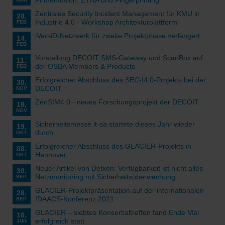
Zentrales Security Incident Management für KMU in
28.
Industrie 4.0 - Workshop Architekturplattform
FEB
iVersiD-Netzwerk für zweite Projektphase verlängert
14.
FEB
Vorstellung DECOIT SMS-Gateway und ScanBox auf
11.
der OSBA Members & Products
FEB
Erfolgreicher Abschluss des SEC-I4.0-Projekts bei der
30.
DECOIT
NOV
ZenSIM4.0 - neues Forschungsprojekt der DECOIT
18.
NOV
Sicherheitsmesse it-sa startete dieses Jahr wieder
19.
durch
OKT
Erfolgreicher Abschluss des GLACIER-Projekts in
08.
Hannover
OKT
Neuer Artikel von Detken: Verfügbarkeit ist nicht alles -
30.
Netzmonitoring mit Sicherheitsüberwachung
SEP
GLACIER-Projektpräsentation auf der internationalen
28.
IDAACS-Konferenz 2021
SEP
GLACIER – siebtes Konsortialtreffen fand Ende Mai
16.
erfolgreich statt
JUN