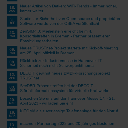
Neuer Artikel von Detken: WiFi-Trends - Immer höher,
18.
immer weiter
AUG
Studie zur Sicherheit von Open-source und proprietärer
31.
Software wurde von der OSBA veröffentlicht
JUL
ZenSIM4.0: Meilenstein erreicht beim 4.
23.
Konsortialtreffen in Bremen - Partner präsentieren
MAI
Entwicklungsarbeiten
Neues TRUSTnet-Projekt startete mit Kick-off-Meeting
09.
am 25. April offiziell in Bremen
MAI
Rückblick zur Industriemesse in Hannover: IT-
08.
Sicherheit noch nicht Schwerpunktthema
MAI
DECOIT gewinnt neues BMBF-Forschungsprojekt
12.
TRUSTnet
APR
SecDER-Präsenztreffen bei der DECOIT -
03.
Störfallinformationssystem für virtuelle Kraftwerke
APR
Besuchen Sie uns auf der Hannover Messe 17. - 21.
20.
April 2023 - wir laden Sie ein!
MÄR
KITOMA als zuverlässige Telefonanlage für den Notruf
16.
MÄR
macmon-Partnertag 2023 und 20-jähriges Bestehen
13.