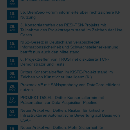
20.
FEB
56. BremSec-Forum informierte über rechtssichere KI-
18.
Nutzung
FEB
3. Konsortialtreffen des RESI-TSN-Projekts mit
26.
Teilnahme des Projektträgers stand im Zeichen der Use
JAN
Cases
NIS2-Gesetz in Deutschland verabschiedet:
15.
Informationssicherheit und Schwachstellenerkennung
DEZ
betrifft nun auch den Mittelstand
6. Projekttreffen von TRUSTnet diskutierte TCN-
10.
Demonstrator und Tests
DEZ
Drittes Konsortialtreffen im KISTE-Projekt stand im
08.
Zeichen von Künstlicher Intelligenz (KI)
DEZ
Proxmox VE mit SANsymphony von DataCore effizient
26.
nutzen
NOV
PROJEKT DiStEL: Dritter Konsortialtermin mit
12.
Präsentation zur Data-Acquisition-Pipeline
NOV
Neuer Artikel von Detken: Risiken für kritische
03.
Infrastrukturen Automatische Bewertung auf Basis von
NOV
CSAF
Neuer Artikel von Detken: Mehr Sicherheit für
19.