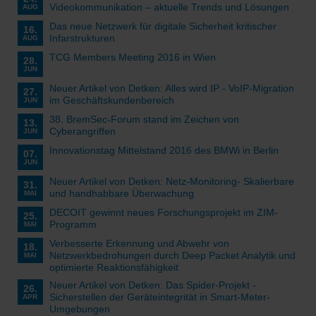
Videokommunikation – aktuelle Trends und Lösungen
AUG
Das neue Netzwerk für digitale Sicherheit kritischer
16.
Infarstrukturen
AUG
TCG Members Meeting 2016 in Wien
28.
JUN
Neuer Artikel von Detken: Alles wird IP - VoIP-Migration
27.
im Geschäftskundenbereich
JUN
38. BremSec-Forum stand im Zeichen von
13.
Cyberangriffen
JUN
Innovationstag Mittelstand 2016 des BMWi in Berlin
07.
JUN
Neuer Artikel von Detken: Netz-Monitoring- Skalierbare
31.
und handhabbare Überwachung
MAI
DECOIT gewinnt neues Forschungsprojekt im ZIM-
25.
Programm
MAI
Verbesserte Erkennung und Abwehr von
18.
Netzwerkbedrohungen durch Deep Packet Analytik und
MAI
optimierte Reaktionsfähigkeit
Neuer Artikel von Detken: Das Spider-Projekt -
26.
Sicherstellen der Geräteintegrität in Smart-Meter-
APR
Umgebungen