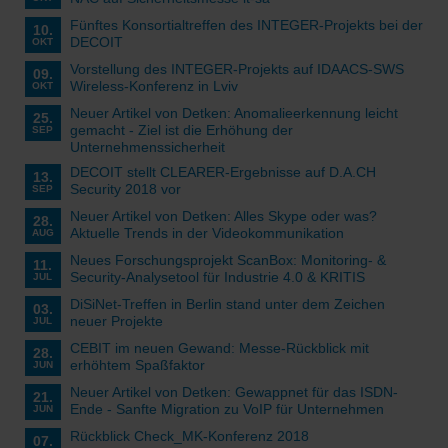
Fünftes Konsortialtreffen des INTEGER-Projekts bei der
10.
DECOIT
OKT
Vorstellung des INTEGER-Projekts auf IDAACS-SWS
09.
Wireless-Konferenz in Lviv
OKT
Neuer Artikel von Detken: Anomalieerkennung leicht
25.
gemacht - Ziel ist die Erhöhung der
SEP
Unternehmenssicherheit
DECOIT stellt CLEARER-Ergebnisse auf D.A.CH
13.
Security 2018 vor
SEP
Neuer Artikel von Detken: Alles Skype oder was?
28.
Aktuelle Trends in der Videokommunikation
AUG
Neues Forschungsprojekt ScanBox: Monitoring- &
11.
Security-Analysetool für Industrie 4.0 & KRITIS
JUL
DiSiNet-Treffen in Berlin stand unter dem Zeichen
03.
neuer Projekte
JUL
CEBIT im neuen Gewand: Messe-Rückblick mit
28.
erhöhtem Spaßfaktor
JUN
Neuer Artikel von Detken: Gewappnet für das ISDN-
21.
Ende - Sanfte Migration zu VoIP für Unternehmen
JUN
Rückblick Check_MK-Konferenz 2018
07.