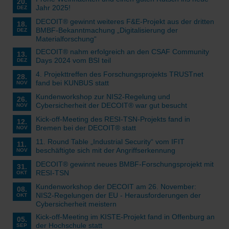
20.
Jahr 2025!
DEZ
DECOIT® gewinnt weiteres F&E-Projekt aus der dritten
18.
BMBF-Bekanntmachung „Digitalisierung der
DEZ
Materialforschung“
DECOIT® nahm erfolgreich an den CSAF Community
13.
Days 2024 vom BSI teil
DEZ
4. Projekttreffen des Forschungsprojekts TRUSTnet
28.
fand bei KUNBUS statt
NOV
Kundenworkshop zur NIS2-Regelung und
26.
Cybersicherheit der DECOIT® war gut besucht
NOV
Kick-off-Meeting des RESI-TSN-Projekts fand in
12.
Bremen bei der DECOIT® statt
NOV
11. Round Table „Industrial Security“ vom IFIT
11.
beschäftigte sich mit der Angriffserkennung
NOV
DECOIT® gewinnt neues BMBF-Forschungsprojekt mit
31.
RESI-TSN
OKT
Kundenworkshop der DECOIT am 26. November:
08.
NIS2-Regelungen der EU - Herausforderungen der
OKT
Cybersicherheit meistern
Kick-off-Meeting im KISTE-Projekt fand in Offenburg an
05.
der Hochschule statt
SEP