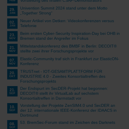
Vorstellung des finalen CSAF-Demonstrators
FEB
Univention Summit 2024 stand unter dem Motto
29.
„Together Strong“
JAN
Neuer Artikel von Detken: Videokonferenzen versus
02.
Telefonie
JAN
Beim ersten Cyber-Security Inspiration-Day bei OHB in
23.
Bremen stand der Angreifer im Fokus
NOV
Mittelstandskonferenz des BMBF in Berlin: DECOIT®
21.
stellte zwei ihrer Forschungsprojekte vor
NOV
Elastic-Community traf sich in Frankfurt zur ElasticON-
07.
Konferenz
NOV
TRUSTnet - IOT-GESAMTPLATTFORM FÜR
20.
INDUSTRIE 4.0 - Zweites Konsortialtreffen des
OKT
Forschungsprojekts
Der Endspurt im SecDER-Projekt hat begonnen:
21.
DECOIT® stellt ihr VirtualLab auf sechstem
SEP
Konsortialtreffen in Darmstadt vor
Vorstellung der Projekte ZenSIM4.0 und SecDER an
10.
der 12. internationale IEEE-Konferenz der IDAACS in
SEP
Dortmund
53. BremSec-Forum stand im Zeichen des Darknets
08.
SEP