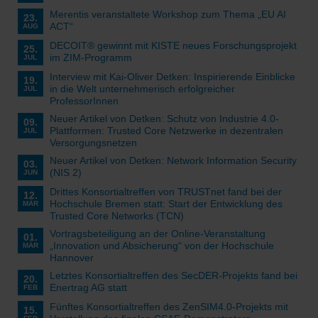
Merentis veranstaltete Workshop zum Thema „EU AI
23.
ACT“
AUG
DECOIT® gewinnt mit KISTE neues Forschungsprojekt
25.
im ZIM-Programm
JUL
Interview mit Kai-Oliver Detken: Inspirierende Einblicke
19.
in die Welt unternehmerisch erfolgreicher
JUL
ProfessorInnen
Neuer Artikel von Detken: Schutz von Industrie 4.0-
09.
Plattformen: Trusted Core Netzwerke in dezentralen
JUL
Versorgungsnetzen
Neuer Artikel von Detken: Network Information Security
03.
(NIS 2)
JUN
Drittes Konsortialtreffen von TRUSTnet fand bei der
12.
Hochschule Bremen statt: Start der Entwicklung des
MÄR
Trusted Core Networks (TCN)
Vortragsbeteiligung an der Online-Veranstaltung
01.
„Innovation und Absicherung“ von der Hochschule
MÄR
Hannover
Letztes Konsortialtreffen des SecDER-Projekts fand bei
20.
Enertrag AG statt
FEB
Fünftes Konsortialtreffen des ZenSIM4.0-Projekts mit
15.