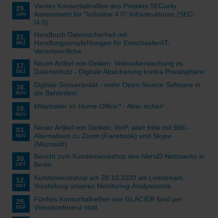
Viertes Konsortialtreffen des Projekts SECurity
29.
Assessment für "Industrie 4.0"-Infrastrukturen (SEC-
JAN
I4.0)
Handbuch Datensicherheit mit
21.
Handlungsempfehlungen für Entscheider/IT-
DEZ
Verantwortliche
Neuer Artikel von Detken: Videoüberwachung vs.
17.
Datenschutz - Digitale Absicherung kontra Privatsphäre
DEZ
Digitale Souveränität - mehr Open-Source-Software in
16.
die Behörden!
NOV
Mitarbeiter im Home-Office? - Aber sicher!
10.
NOV
Neuer Artikel von Detken: VoIP, aber bitte mit Bild -
03.
Alternativen zu Zoom (Facebook) und Skype
NOV
(Microsoft)
Bericht zum Kundenworkshop des iVersiD-Netzwerks in
30.
Berlin
OKT
Kundenworkshop am 28.10.2020 als Livestream -
12.
Vorstellung unseres Monitoring-Analysetools
OKT
Fünftes Konsortialtreffen von GLACIER fand per
25.
Videokonferenz statt
SEP