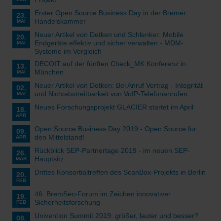
Erster Open Source Business Day in der Bremer
23.
Handelskammer
MAI
Neuer Artikel von Detken und Schlenker: Mobile
20.
Endgeräte effektiv und sicher verwalten - MDM-
MAI
Systeme im Vergleich
DECOIT auf der fünften Check_MK Konferenz in
13.
München
MAI
Neuer Artikel von Detken: Bei Anruf Vertrag - Integrität
02.
und Nichtabstreitbarkeit von VoIP-Telefonanrufen
MAI
Neues Forschungsprojekt GLACIER startet im April
18.
APR
Open Source Business Day 2019 - Open Source für
09.
den Mittelstand!
APR
Rückblick SEP-Partnertage 2019 - im neuen SEP-
26.
Hauptsitz
MÄR
Drittes Konsortialtreffen des ScanBox-Projekts in Berlin
20.
FEB
46. BremSec-Forum im Zeichen innovativer
19.
Sicherheitsforschung
FEB
Univention Summit 2019: größer, lauter und besser?
08.