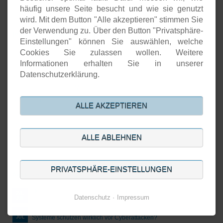
häufig unsere Seite besucht und wie sie genutzt
wird. Mit dem Button "Alle akzeptieren" stimmen Sie
der Verwendung zu. Über den Button "Privatsphäre-
Prozesse & Software-Entwicklung
Einstellungen" können Sie auswählen, welche
Digitale Archivierung
Cookies Sie zulassen wollen. Weitere
Informationen erhalten Sie in unserer
Groupware
Datenschutzerklärung.
Voice-over-IP
Geschäftsprozesse/CRM
Unternehmenspräsenzen
ALLE AKZEPTIEREN
Software-Entwicklung
Onlineshops
Open-Source-Support
ALLE ABLEHNEN
PRIVATSPHÄRE-EINSTELLUNGEN
Aktuelles
Open Source basierte SIEM-Systeme im Vergleich
24.
Datenschutz
Impressum
JUL
Neuer Artikel von Detken: SIEM versus XDR versus NDR: Welche
17.
Systeme schützen wirklich vor Cyberattacken?
JUL