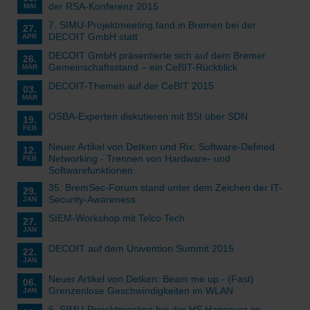
der RSA-Konferenz 2015
MAI
7. SIMU-Projektmeeting fand in Bremen bei der
27.
DECOIT GmbH statt
APR
DECOIT GmbH präsentierte sich auf dem Bremer
26.
Gemeinschaftsstand – ein CeBIT-Rückblick
MÄR
DECOIT-Themen auf der CeBIT 2015
03.
MÄR
OSBA‐Experten diskutieren mit BSI über SDN
19.
FEB
Neuer Artikel von Detken und Rix: Software-Defined
12.
Networking - Trennen von Hardware- und
FEB
Softwarefunktionen
35. BremSec-Forum stand unter dem Zeichen der IT-
29.
Security-Awareness
JAN
SIEM-Workshop mit Telco Tech
27.
JAN
DECOIT auf dem Univention Summit 2015
22.
JAN
Neuer Artikel von Detken: Beam me up - (Fast)
06.
Grenzenlose Geschwindigkeiten im WLAN
JAN
6. SIMU-Projektmeeting bei der HS Hannover im