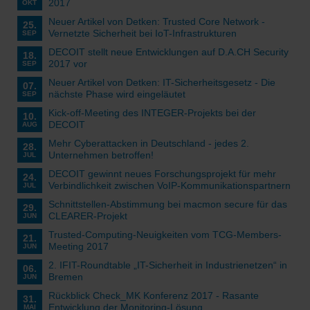
2017
OKT
Neuer Artikel von Detken: Trusted Core Network -
25.
Vernetzte Sicherheit bei IoT-Infrastrukturen
SEP
DECOIT stellt neue Entwicklungen auf D.A.CH Security
18.
2017 vor
SEP
Neuer Artikel von Detken: IT-Sicherheitsgesetz - Die
07.
nächste Phase wird eingeläutet
SEP
Kick-off-Meeting des INTEGER-Projekts bei der
10.
DECOIT
AUG
Mehr Cyberattacken in Deutschland - jedes 2.
28.
Unternehmen betroffen!
JUL
DECOIT gewinnt neues Forschungsprojekt für mehr
24.
Verbindlichkeit zwischen VoIP-Kommunikationspartnern
JUL
Schnittstellen-Abstimmung bei macmon secure für das
29.
CLEARER-Projekt
JUN
Trusted-Computing-Neuigkeiten vom TCG-Members-
21.
Meeting 2017
JUN
2. IFIT-Roundtable „IT-Sicherheit in Industrienetzen“ in
06.
Bremen
JUN
Rückblick Check_MK Konferenz 2017 - Rasante
31.
Entwicklung der Monitoring-Lösung
MAI