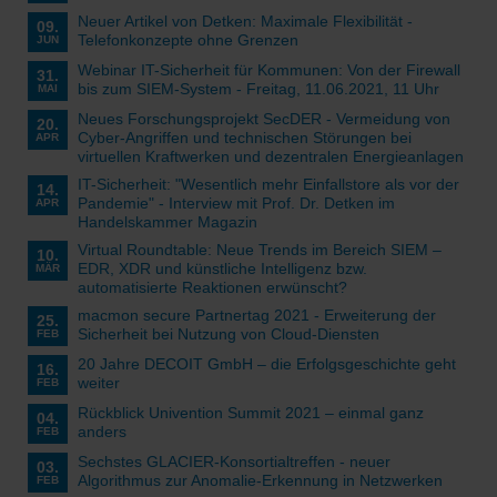
Neuer Artikel von Detken: Maximale Flexibilität -
09.
Telefonkonzepte ohne Grenzen
JUN
Webinar IT-Sicherheit für Kommunen: Von der Firewall
31.
bis zum SIEM-System - Freitag, 11.06.2021, 11 Uhr
MAI
Neues Forschungsprojekt SecDER - Vermeidung von
20.
Cyber-Angriffen und technischen Störungen bei
APR
virtuellen Kraftwerken und dezentralen Energieanlagen
IT-Sicherheit: "Wesentlich mehr Einfallstore als vor der
14.
Pandemie" - Interview mit Prof. Dr. Detken im
APR
Handelskammer Magazin
Virtual Roundtable: Neue Trends im Bereich SIEM –
10.
EDR, XDR und künstliche Intelligenz bzw.
MÄR
automatisierte Reaktionen erwünscht?
macmon secure Partnertag 2021 - Erweiterung der
25.
Sicherheit bei Nutzung von Cloud-Diensten
FEB
20 Jahre DECOIT GmbH – die Erfolgsgeschichte geht
16.
weiter
FEB
Rückblick Univention Summit 2021 – einmal ganz
04.
anders
FEB
Sechstes GLACIER-Konsortialtreffen - neuer
03.
Algorithmus zur Anomalie-Erkennung in Netzwerken
FEB