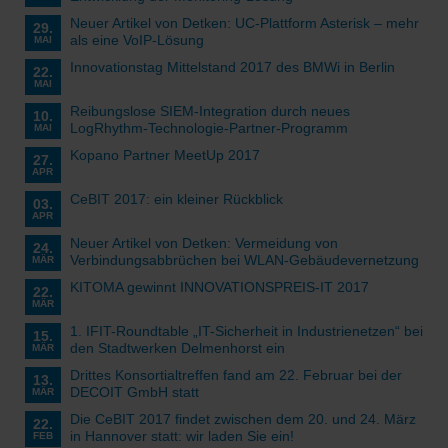
Neuer Artikel von Detken: UC-Plattform Asterisk – mehr
29.
als eine VoIP-Lösung
MAI
Innovationstag Mittelstand 2017 des BMWi in Berlin
22.
MAI
Reibungslose SIEM-Integration durch neues
10.
LogRhythm-Technologie-Partner-Programm
MAI
Kopano Partner MeetUp 2017
27.
APR
CeBIT 2017: ein kleiner Rückblick
03.
APR
Neuer Artikel von Detken: Vermeidung von
24.
Verbindungsabbrüchen bei WLAN-Gebäudevernetzung
MÄR
KITOMA gewinnt INNOVATIONSPREIS-IT 2017
22.
MÄR
1. IFIT-Roundtable „IT-Sicherheit in Industrienetzen“ bei
15.
den Stadtwerken Delmenhorst ein
MÄR
Drittes Konsortialtreffen fand am 22. Februar bei der
13.
DECOIT GmbH statt
MÄR
Die CeBIT 2017 findet zwischen dem 20. und 24. März
22.
in Hannover statt: wir laden Sie ein!
FEB