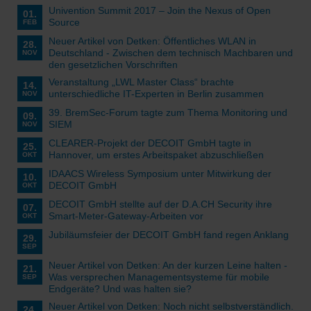
Univention Summit 2017 – Join the Nexus of Open
01.
Source
FEB
Neuer Artikel von Detken: Öffentliches WLAN in
28.
Deutschland - Zwischen dem technisch Machbaren und
NOV
den gesetzlichen Vorschriften
Veranstaltung „LWL Master Class“ brachte
14.
unterschiedliche IT-Experten in Berlin zusammen
NOV
39. BremSec-Forum tagte zum Thema Monitoring und
09.
SIEM
NOV
CLEARER-Projekt der DECOIT GmbH tagte in
25.
Hannover, um erstes Arbeitspaket abzuschließen
OKT
IDAACS Wireless Symposium unter Mitwirkung der
10.
DECOIT GmbH
OKT
DECOIT GmbH stellte auf der D.A.CH Security ihre
07.
Smart-Meter-Gateway-Arbeiten vor
OKT
Jubiläumsfeier der DECOIT GmbH fand regen Anklang
29.
SEP
Neuer Artikel von Detken: An der kurzen Leine halten -
21.
Was versprechen Managementsysteme für mobile
SEP
Endgeräte? Und was halten sie?
Neuer Artikel von Detken: Noch nicht selbstverständlich.
24.