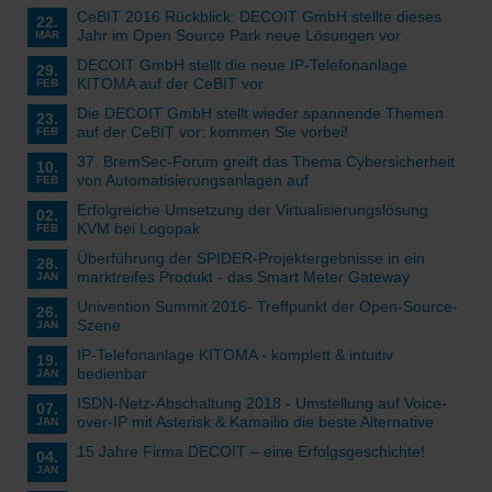
CeBIT 2016 Rückblick: DECOIT GmbH stellte dieses
22.
Jahr im Open Source Park neue Lösungen vor
MÄR
DECOIT GmbH stellt die neue IP-Telefonanlage
29.
KITOMA auf der CeBIT vor
FEB
Die DECOIT GmbH stellt wieder spannende Themen
23.
auf der CeBIT vor: kommen Sie vorbei!
FEB
37. BremSec-Forum greift das Thema Cybersicherheit
10.
von Automatisierungsanlagen auf
FEB
Erfolgreiche Umsetzung der Virtualisierungslösung
02.
KVM bei Logopak
FEB
Überführung der SPIDER-Projektergebnisse in ein
28.
marktreifes Produkt - das Smart Meter Gateway
JAN
Univention Summit 2016- Treffpunkt der Open-Source-
26.
Szene
JAN
IP-Telefonanlage KITOMA - komplett & intuitiv
19.
bedienbar
JAN
ISDN-Netz-Abschaltung 2018 - Umstellung auf Voice-
07.
over-IP mit Asterisk & Kamailio die beste Alternative
JAN
15 Jahre Firma DECOIT – eine Erfolgsgeschichte!
04.
JAN