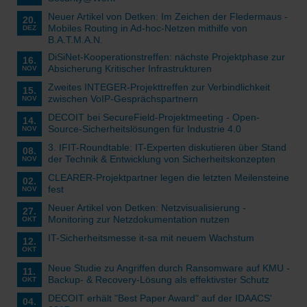
Neuer Artikel von Detken: Im Zeichen der Fledermaus -
20.
Mobiles Routing in Ad-hoc-Netzen mithilfe von
DEZ
B.A.T.M.A.N.
DiSiNet-Kooperationstreffen: nächste Projektphase zur
16.
Absicherung Kritischer Infrastrukturen
NOV
Zweites INTEGER-Projekttreffen zur Verbindlichkeit
15.
zwischen VoIP-Gesprächspartnern
NOV
DECOIT bei SecureField-Projektmeeting - Open-
14.
Source-Sicherheitslösungen für Industrie 4.0
NOV
3. IFIT-Roundtable: IT-Experten diskutieren über Stand
08.
der Technik & Entwicklung von Sicherheitskonzepten
NOV
CLEARER-Projektpartner legen die letzten Meilensteine
02.
fest
NOV
Neuer Artikel von Detken: Netzvisualisierung -
27.
Monitoring zur Netzdokumentation nutzen
OKT
IT-Sicherheitsmesse it-sa mit neuem Wachstum
12.
OKT
Neue Studie zu Angriffen durch Ransomware auf KMU -
11.
Backup- & Recovery-Lösung als effektivster Schutz
OKT
DECOIT erhält "Best Paper Award" auf der IDAACS'
04.