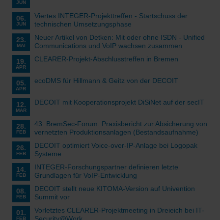
JUN
Viertes INTEGER-Projekttreffen - Startschuss der
06.
technischen Umsetzungsphase
JUN
Neuer Artikel von Detken: Mit oder ohne ISDN - Unified
23.
Communications und VoIP wachsen zusammen
MAI
CLEARER-Projekt-Abschlusstreffen in Bremen
19.
APR
ecoDMS für Hillmann & Geitz von der DECOIT
05.
APR
DECOIT mit Kooperationsprojekt DiSiNet auf der secIT
12.
MÄR
43. BremSec-Forum: Praxisbericht zur Absicherung von
28.
vernetzten Produktionsanlagen (Bestandsaufnahme)
FEB
DECOIT optimiert Voice-over-IP-Anlage bei Logopak
26.
Systeme
FEB
INTEGER-Forschungspartner definieren letzte
14.
Grundlagen für VoIP-Entwicklung
FEB
DECOIT stellt neue KITOMA-Version auf Univention
08.
Summit vor
FEB
Vorletztes CLEARER-Projektmeeting in Dreieich bei IT-
01.
Security@Work
FEB