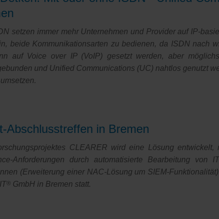
men
DN setzen immer mehr Unternehmen und Provider auf IP-basi
n
ein, beide Kommunikationsarten zu bedienen, da ISDN nach wie
sphase
n auf Voice over IP (VoIP) gesetzt werden, aber möglichst
gebunden und Unified Communications (UC) nahtlos genutzt we
 umsetzen.
Abschlusstreffen in Bremen
chungsprojektes CLEARER wird eine Lösung entwickelt, mi
ce‐Anforderungen durch automatisierte Bearbeitung von IT-
nen (Erweiterung einer NAC-Lösung um SIEM-Funktionalität). 
IT
®
GmbH in Bremen statt.