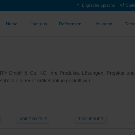
Englische Sprache
Stel
Home
Über uns
Referenzen
Lösungen
Fors
IT
®
GmbH & Co. KG, ihre Produkte, Lösungen, Projekte und
bald ein neuer Artikel online gestellt wird.
VOICE-OVER-IP
IT-SICHERHEIT