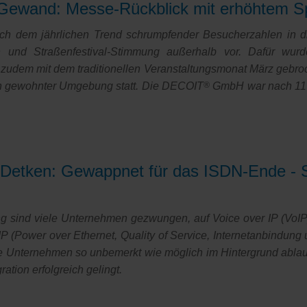
Gewand: Messe-Rückblick mit erhöhtem S
ch dem jährlichen Trend schrumpfender Besucherzahlen in d
n und Straßenfestival-Stimmung außerhalb vor. Dafür wu
 zudem mit dem traditionellen Veranstaltungsmonat März gebro
 in gewohnter Umgebung statt. Die DECOIT
®
GmbH war nach 11 J
 Detken: Gewappnet für das ISDN-Ende - S
ng sind viele Unternehmen gezwungen, auf Voice over IP (VoIP
 (Power over Ethernet, Quality of Service, Internetanbindung u
 die Unternehmen so unbemerkt wie möglich im Hintergrund abla
gration
erfolgreich gelingt.