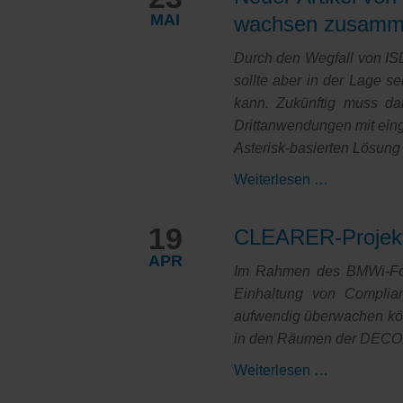
-
MAI
wachsen zusam
Startschuss
der
Durch den Wegfall von IS
technische
sollte aber in der Lage s
Umsetzung
kann. Zukünftig muss dan
Drittanwendungen mit ein
Asterisk-basierten Lösung
Neuer
Weiterlesen …
Artikel
von
19
CLEARER-Projekt-
Detken:
APR
Mit
Im Rahmen des BMWi-Fors
oder
Einhaltung von Complian
ohne
aufwendig überwachen kön
ISDN
in den Räumen der DECO
-
CLEARER-
Weiterlesen …
Unified
Projekt-