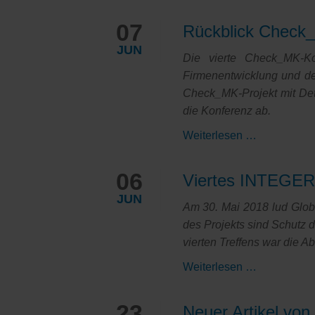
Artikel
von
07
Rückblick Check
Detken:
JUN
Gewappnet
Die vierte Check_MK-K
für
Firmenentwicklung und de
das
Check_MK-Projekt mit Det
ISDN-
die Konferenz ab.
Ende
Rückblick
Weiterlesen …
-
Check_MK-
Sanfte
Konferenz
06
Viertes INTEGER-
Migration
2018
zu
JUN
Am 30. Mai 2018 lud Globa
VoIP
des Projekts sind Schutz 
für
vierten Treffens war die 
Unternehm
Viertes
Weiterlesen …
INTEGER-
Projekttreff
23
Neuer Artikel vo