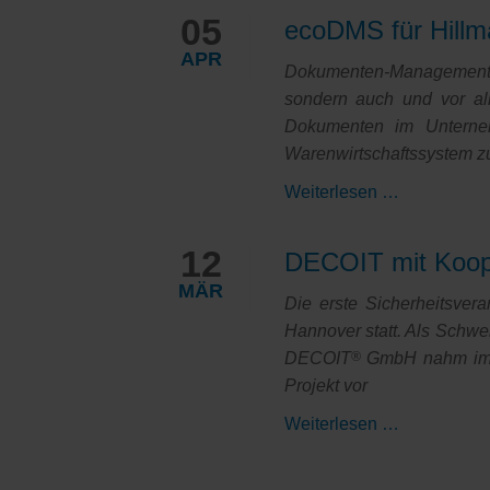
Communica
Abschlusstr
05
ecoDMS für Hillm
und
in
VoIP
APR
Bremen
Dokumenten-Management-S
wachsen
sondern auch und vor all
zusammen
Dokumenten im Unterne
Warenwirtschaftssystem z
ecoDMS
Weiterlesen …
für
Hillmann
12
DECOIT mit Koope
&
MÄR
Geitz
Die erste Sicherheitsver
von
Hannover statt. Als Schwe
der
DECOIT
®
GmbH nahm im V
DECOIT
Projekt vor
DECOIT
Weiterlesen …
mit
Kooperation