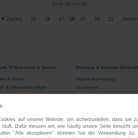
Seite 18 von 28
Zurück
15
16
17
18
19
20
21
Vorwär
erk, IT-Sicherheit & Service
Prozesse & Software-Entwick
erk & Server
Digitale Archivierung
tät- & Infrastruktur-Mgmt.
Groupware
ring & Issue-Tracking
Voice-over-IP
re E-Mail-Kommunikation
Geschäftsprozesse/CRM
s
herung des Netzwerkes
Unternehmenspräsenzen
okies auf unserer Website, um sicherzustellen, dass sie zu
ung IT-Sicherheit
Software-Entwicklung
 läuft. Dafür messen wir, wie häufig unsere Seite besucht un
sulting
Onlineshops
utton "Alle akzeptieren" stimmen Sie der Verwendung zu.
ngs- & Service-Verträge
Open-Source-Support