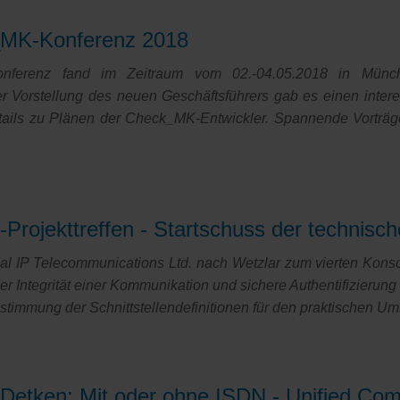
_MK-Konferenz 2018
onferenz fand im Zeitraum vom 02.-04.05.2018 in Münch
r Vorstellung des neuen Geschäftsführers gab es einen inter
ails zu Plänen der Check_MK-Entwickler. Spannende Vorträg
Projekttreffen - Startschuss der technis
l IP Telecommunications Ltd. nach Wetzlar zum vierten Konsor
der Integrität einer Kommunikation und sichere Authentifizieru
Abstimmung der Schnittstellendefinitionen für den praktischen
en
en
n Detken: Mit oder ohne ISDN - Unified Co