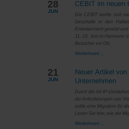
28
CEBIT im neuen 
KRITIS
Berlin
JUN
stand
Die CEBIT wollte sich na
unter
Geschäfte in den Halle
dem
Entertainment gesetzt und
Zeichen
11.-15. Juni in Hannover
neuer
Besucher vor Ort.
Projekte
CEBIT
Weiterlesen …
im
neuen
21
Neuer Artikel von
Gewand:
JUN
Unternehmen
Messe-
Rückblick
Durch die All-IP-Umstellu
mit
die Anforderungen von VoIP
erhöhtem
sollte eine Migration für
Spaßfaktor
Lesen Sie hier, wie
die Mi
Neuer
Weiterlesen …