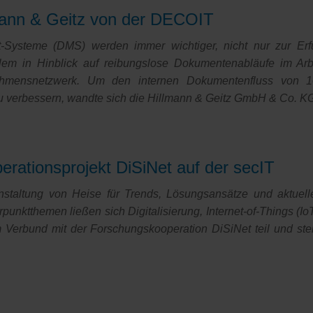
tions
effen
ann & Geitz von der DECOIT
ysteme (DMS) werden immer wichtiger, nicht nur zur Erfül
em in Hinblick auf reibungslose Dokumentenabläufe im Arbeit
hmensnetzwerk. Um den internen Dokumentenfluss von 
u verbessern, wandte sich die Hillmann & Geitz GmbH & Co. 
rationsprojekt DiSiNet auf der secIT
anstaltung von Heise für Trends, Lösungsansätze und aktuel
rpunktthemen ließen sich Digitalisierung, Internet-of-Things
erbund mit der Forschungskooperation DiSiNet teil und st
sprojekt