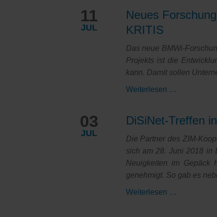
11
Neues Forschungsp
JUL
KRITIS
Das neue BMWi-Forschungsp
Projekts ist die Entwick
kann. Damit sollen Unter
Neues
Weiterlesen …
Forschungs
ScanBox:
03
DiSiNet-Treffen i
Monitoring-
JUL
&
Die Partner des ZIM-Kooper
Security-
sich am 28. Juni 2018 in 
Analysetool
Neuigkeiten im Gepäck h
für
genehmigt. So gab es nebe
Industrie
DiSiNet-
Weiterlesen …
4.0
Treffen
&
in